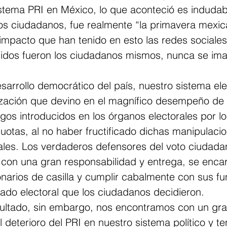
Sistema PRI en México, lo que aconteció es induda
los ciudadanos, fue realmente “la primavera mexic
impacto que han tenido en esto las redes sociales
idos fueron los ciudadanos mismos, nunca se ima
sarrollo democrático del país, nuestro sistema ele
zación que devino en el magnífico desempeño de l
gos introducidos en los órganos electorales por lo
cuotas, al no haber fructificado dichas manipulacio
rales. Los verdaderos defensores del voto ciudada
 con una gran responsabilidad y entrega, se enca
narios de casilla y cumplir cabalmente con sus fu
ado electoral que los ciudadanos decidieron.
sultado, sin embargo, nos encontramos con un gran
al deterioro del PRI en nuestro sistema político y te