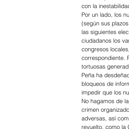
con la inestabilid
Por un lado, los n
(según sus plazos
las siguientes elec
ciudadanos los van
congresos locales,
correspondiente. P
tortuosas generad
Peña ha desdeñado
bloqueos de inform
impedir que los n
No hagamos de lad
crimen organizado 
adversas, así como
revuelto, como la