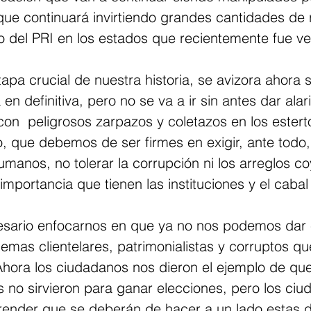
que continuará invirtiendo grandes cantidades de 
o del PRI en los estados que recientemente fue ve
pa crucial de nuestra historia, se avizora ahora s
 en definitiva, pero no se va a ir sin antes dar alar
on  peligrosos zarpazos y coletazos en los estert
o, que debemos de ser firmes en exigir, ante todo,
manos, no tolerar la corrupción ni los arreglos co
 importancia que tienen las instituciones y el caba
esario enfocarnos en que ya no nos podemos dar e
mas clientelares, patrimonialistas y corruptos qu
Ahora los ciudadanos nos dieron el ejemplo de que
 no sirvieron para ganar elecciones, pero los ciu
nder que se deberán de hacer a un lado estas d