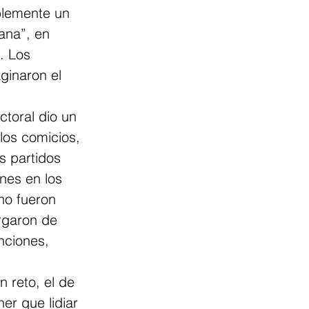
blemente un 
ana”, en 
. Los 
ginaron el 
ctoral dio un 
os comicios, 
s partidos 
nes en los 
no fueron 
rgaron de 
nciones, 
 reto, el de 
ner que lidiar 