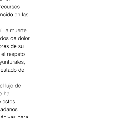
recursos 
ncido en las 
í, la muerte 
idos de dolor 
ores de su 
 el respeto 
yunturales, 
l estado de 
l lujo de 
e ha 
 estos 
dadanos 
ádivas para 