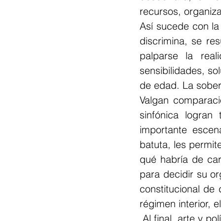
recursos, organiza
Así sucede con la v
discrimina, se re
palparse la rea
sensibilidades, so
de edad. La soberb
Valgan comparació
sinfónica logran
importante escena
batuta, les permite
qué habría de car
para decidir su or
constitucional de 
régimen interior, 
 Al final, arte y p