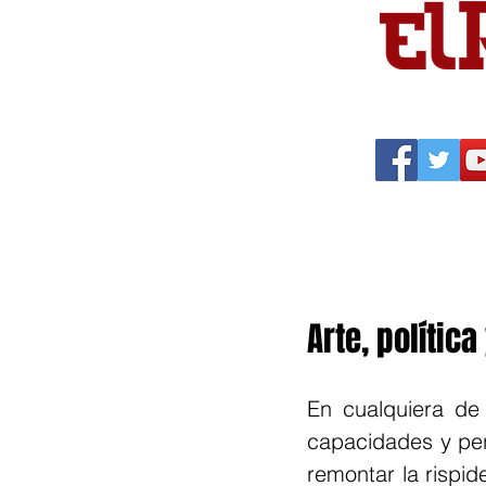
Portada
Política
Cu
Arte, polític
En cualquiera de s
capacidades y per
remontar la rispid