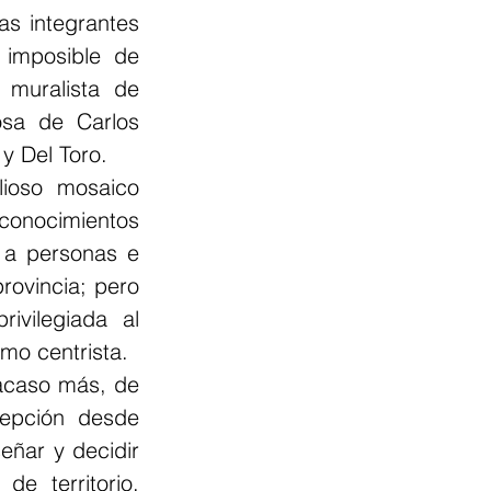
as integrantes 
 imposible de 
muralista de 
sa de Carlos 
y Del Toro.
lioso mosaico 
onocimientos 
, a personas e 
rovincia; pero 
vilegiada al 
imo centrista.
acaso más, de 
cepción  desde 
eñar y decidir 
e territorio, 