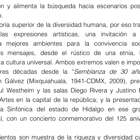
xión y alimenta la búsqueda hacia escenarios posi
.   
goría superior de la diversidad humana, por eso tr
las expresiones artísticas, una invitación a 
a mejores ambientes para la convivencia soci
les mensajes, desde el rústico de una etnia, 
ta cultura universal. Ambos extremos valen e impo
tres décadas desde la “
Semblanza de 30 añ
n Gálvez (Mixquiahuala, 1941-CDMX, 2009), pres
ul Westheim y las salas Diego Rivera y Justino 
Artes en la capital de la república; y la presenta
a Sinfónica del estado de Hidalgo en ese gran
l, con un concierto conmemorativo del 125 aniv
ntos son muestra de la riqueza y diversidad cul