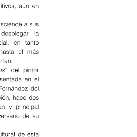
tivos, aún en 
asciende a sus 
desplegar la 
al, en tanto 
hasta el más 
rtan.
os
” del pintor 
entada en el 
Fernández del 
ción, hace dos 
 y principal 
ersario de su 
tural de esta 