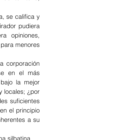
 se califica y 
rador pudiera 
a opiniones, 
a para menores 
a corporación 
se en el más 
bajo la mejor 
 locales; ¿por 
s suficientes 
n el principio 
nherentes a su 
a silbatina, 