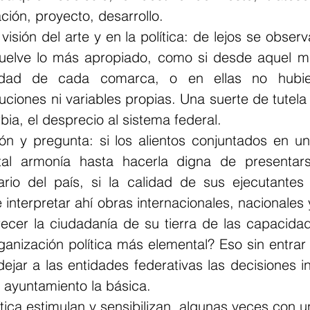
ción, proyecto, desarrollo.
isión del arte y en la política: de lejos se observa,
suelve lo más apropiado, como si desde aquel mi
lidad de cada comarca, o en ellas no hubier
luciones ni variables propias. Una suerte de tutel
ia, el desprecio al sistema federal.
n y pregunta: si los alientos conjuntados en un
 tal armonía hasta hacerla digna de presentar
rio del país, si la calidad de sus ejecutantes 
 interpretar ahí obras internacionales, nacionales y
ecer la ciudadanía de su tierra de las capacidade
ganización política más elemental? Eso sin entrar e
dejar a las entidades federativas las decisiones i
el ayuntamiento la básica.
olítica estimulan y sensibilizan, algunas veces con un