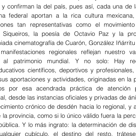
 y confirman la del país, pues así, cada una de l
ma federal aportan a la rica cultura mexicana,
iones tan representativas como el movimiento 
 Siqueiros, la poesía de Octavio Paz y la pro
iada cinematografía de Cuarón, González Iñárritu 
 manifestaciones regionales reflejan nuestro va
o al patrimonio mundial. Y no solo: Hay rec
ducativos científicos, deportivos y profesionales
 sus aportaciones y actividades, originadas en la p
dos por esa acendrada práctica de atención pri
l, desde las instancias oficiales y privadas de án
cimiento crónico de desdén hacia lo regional, y 
e la provincia, como si lo único válido fuera la per
epública. Y lo más ingrato: la determinación de dis
alquier cubículo, el destino del resto, trátese d