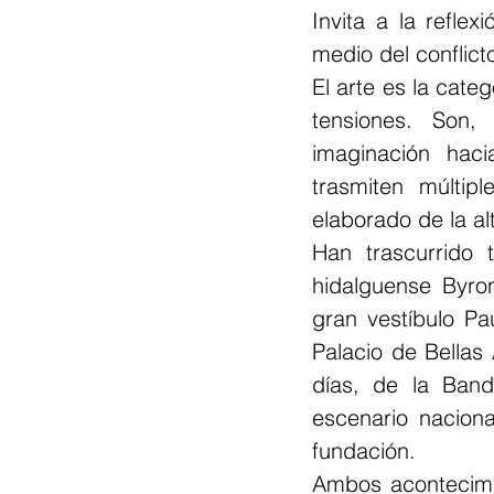
Invita a la refle
medio del conflicto
El arte es la cate
tensiones. Son, 
imaginación haci
trasmiten múltip
elaborado de la al
Han trascurrido 
hidalguense Byro
gran vestíbulo Pa
Palacio de Bellas 
días, de la Band
escenario naciona
fundación.
Ambos acontecimie