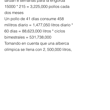
tardan 8 semanas para la engorda
15000 * 215 = 3,225,000 pollos cada 
dos meses
Un pollo de 41 días consume 458 
militros diario = 1,477,050 litros diario * 
60 días = 88,623,000 litros * ciclos 
bimestrales = 531,738,000
Tomando en cuenta que una alberca 
olímpica se llena con 2, 500,000 litros, 
una sola granja de los Romero alcanza 
para llenar 212 albercas y sobra agua
Entre las granjas de PATSA y los 
invernaderos que le pertenecen a la 
familia Romero Sánchez que se 
encuentran en la región, se están 
acabando y contaminando el agua, sin 
que la CONAGUA haga algo ni la 
presidenta los descubra en la 