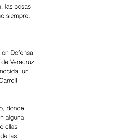
, las cosas 
mo siempre. 
o en Defensa 
 de Veracruz 
onocida: un 
arroll 
o, donde 
en alguna 
e ellas 
de las 