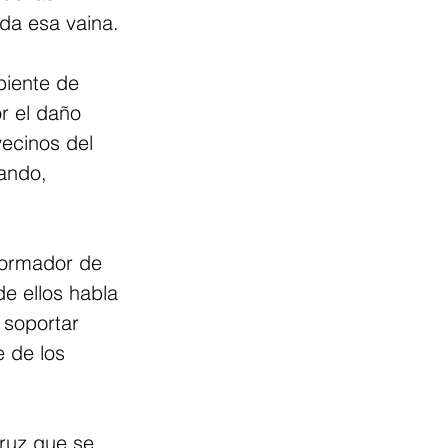
oda esa vaina.
biente de 
r el daño 
ecinos del 
ando, 
formador de 
e ellos habla 
 soportar 
 de los 
ruz que se 