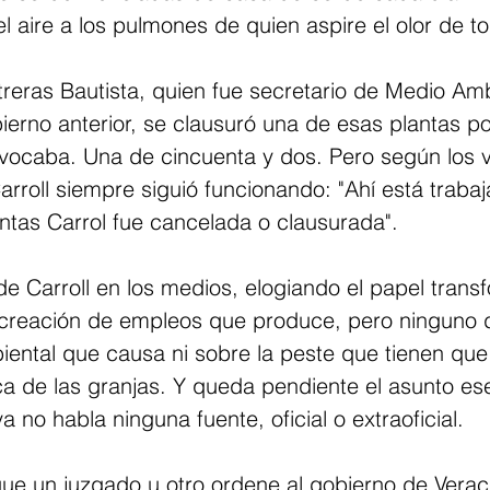
del aire a los pulmones de quien aspire el olor de t
reras Bautista, quien fue secretario de Medio Am
ierno anterior, se clausuró una de esas plantas po
vocaba. Una de cincuenta y dos. Pero según los v
arroll siempre siguió funcionando: "Ahí está trabaj
ntas Carrol fue cancelada o clausurada".
de Carroll en los medios, elogiando el papel trans
 creación de empleos que produce, pero ninguno d
iental que causa ni sobre la peste que tienen que
a de las granjas. Y queda pendiente el asunto ese
 no habla ninguna fuente, oficial o extraoficial.
que un juzgado u otro ordene al gobierno de Verac