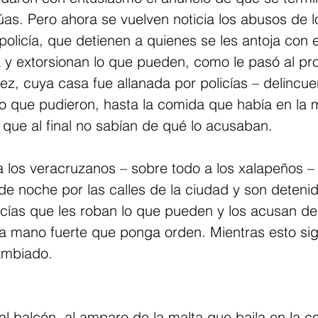
as. Pero ahora se vuelven noticia los abusos de l
 policía, que detienen a quienes se les antoja con e
 y extorsionan lo que pueden, como le pasó al pro
z, cuya casa fue allanada por policías – delincu
o que pudieron, hasta la comida que había en la m
que al final no sabían de qué lo acusaban.
 los veracruzanos – sobre todo a los xalapeños –
 de noche por las calles de la ciudad y son detenid
cías que les roban lo que pueden y los acusan de
a mano fuerte que ponga orden. Mientras esto si
ambiado.
 al balcón, al amparo de la malta que baila en la co