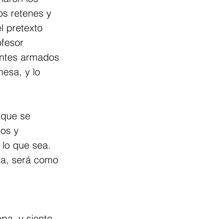
os retenes y 
l pretexto 
fesor 
entes armados 
esa, y lo 
 que se 
os y 
 lo que sea. 
ga, será como 
pa, y siente 