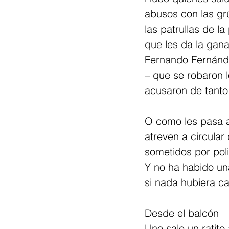
abusos con las grú
las patrullas de la
que les da la gana
Fernando Fernánde
– que se robaron l
acusaron de tanto 
O como les pasa a
atreven a circular
sometidos por poli
Y no ha habido un
si nada hubiera c
Desde el balcón
Uno sale un ratito