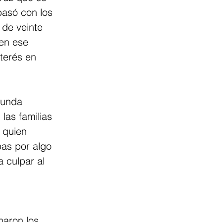
pasó con los 
 de veinte
 en ese 
terés en 
funda 
las familias 
 quien 
pas por algo 
 culpar al 
aron los 