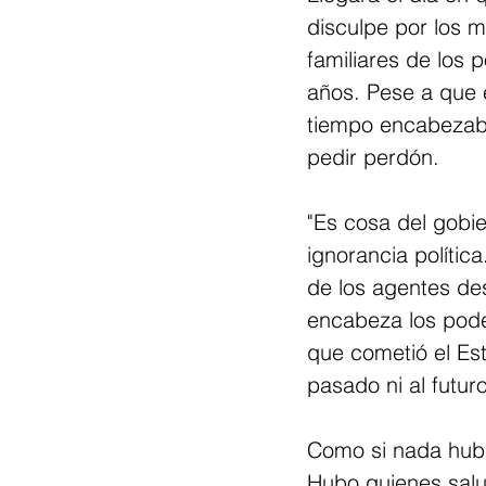
disculpe por los 
familiares de los 
años. Pese a que e
tiempo encabezaba
pedir perdón.
"Es cosa del gobi
ignorancia polític
de los agentes de
encabeza los poder
que cometió el Es
pasado ni al futuro
Como si nada hub
Hubo quienes salu