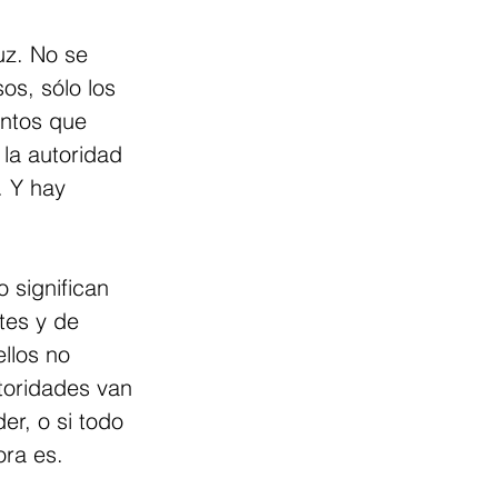
uz. No se 
os, sólo los 
ntos que 
 la autoridad 
. Y hay 
 significan 
tes y de 
llos no 
toridades van 
er, o si todo 
ora es.