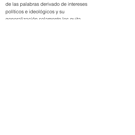
de las palabras derivado de intereses 
políticos e ideológicos y su 
generalización solamente les quita 
validez.
@shmil50
Comments
Write a comment...
Compartir