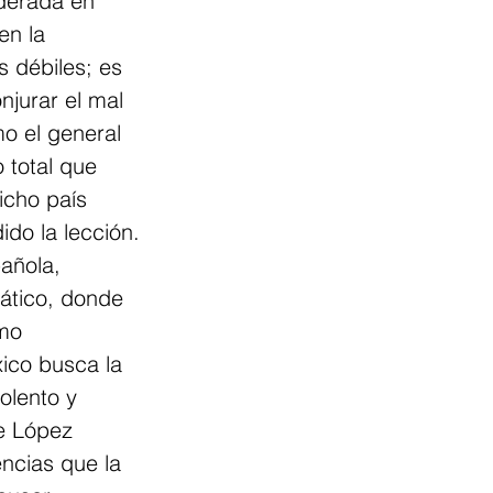
derada en 
en la 
s débiles; es 
jurar el mal 
o el general 
 total que 
icho país 
do la lección.
añola, 
ático, donde 
mo 
ico busca la 
olento y 
e López 
ncias que la 