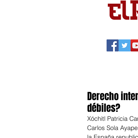
Portada
Política
Cu
Derecho inte
débiles?
Xóchitl Patricia 
Carlos Sola Ayape
la España republic