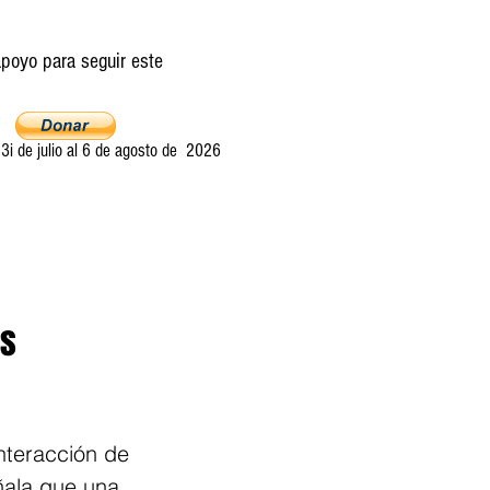
poyo para seguir este
i de julio al 6 de agosto de 2026
Ultima llamada
Entretelones
Acerca
es
nteracción de 
ñala que una 