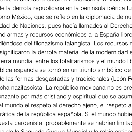
e la derrota republicana en la península ibérica f
mo México, que se reflejó en la diplomacia de nu
edad de Naciones, pues hacía llamados al Derecho 
nó armas y recursos económicos a la España libre
iéndose del filonazismo falangista. Los recursos
 significaron la derrota material de la modernidad 
erra mundial entre los totalitarismos y el mundo lib
blica española se tornó en un triunfo simbólico de
e las formas desgastadas y tradicionales (León Fel
echa nazifascista. La república mexicana no es cre
nzante por más cristiano y espiritual que se asum
al mundo el respeto al derecho ajeno, el respeto a 
ática de la república española. Si el mundo hubie
uesta cardenista, probablemente se habrían limita
los de la Segunda Guerra Mundial y la rabia antic