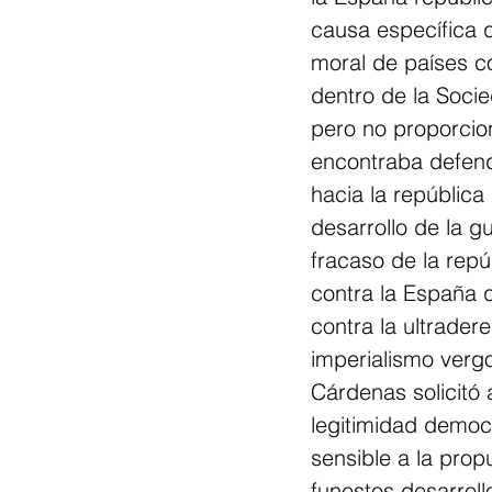
causa específica d
moral de países co
dentro de la Soci
pero no proporcio
encontraba defend
hacia la república
desarrollo de la gu
fracaso de la repú
contra la España d
contra la ultrader
imperialismo vergo
Cárdenas solicitó 
legitimidad democr
sensible a la prop
funestos desarrol