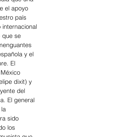
ue el apoyo 
estro país 
internacional 
 que se 
 menguantes 
española y el 
re. El 
 México 
ipe dixit) y 
yente del 
a. El general 
la 
ra sido 
do los 
omunista que 