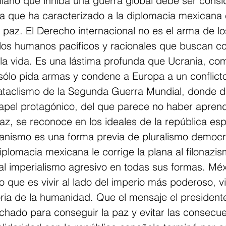
niano que inhiba una guerra global debe ser consi
a que ha caracterizado a la diplomacia mexicana 
 paz. El Derecho internacional no es el arma de lo
los humanos pacíficos y racionales que buscan con
la vida. Es una lástima profunda que Ucrania, com
sólo pida armas y condene a Europa a un conflicto
cataclismo de la Segunda Guerra Mundial, donde d
apel protagónico, del que parece no haber aprendi
z, se reconoce en los ideales de la república esp
canismo es una forma previa de pluralismo democr
plomacia mexicana le corrige la plana al filonazis
al imperialismo agresivo en todas sus formas. Méx
 que es vivir al lado del imperio más poderoso, vi
oria de la humanidad. Que el mensaje el president
hado para conseguir la paz y evitar las consecue