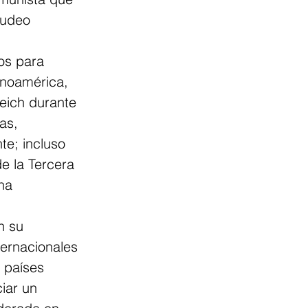
judeo 
os para 
inoamérica, 
eich durante 
as, 
te; incluso 
e la Tercera 
ha 
n su 
ernacionales 
 países 
iar un 