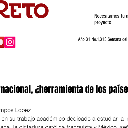
Necesitamos tu a
proyecto:
Año 31 No.1,313 Semana del 3
ltura
Invitados
Cartones
Humor
rnacional, ¿herramienta de los país
Campos López
 en su trabajo académico dedicado a estudiar la i
ana, la dictadura católica franquista y México, se