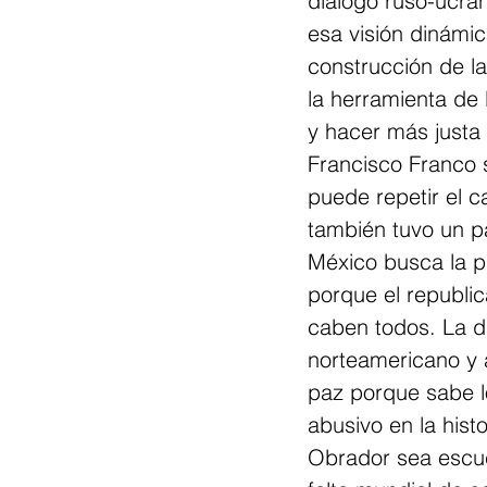
diálogo ruso-ucra
esa visión dinámic
construcción de la
la herramienta de 
y hacer más justa 
Francisco Franco 
puede repetir el 
también tuvo un p
México busca la pa
porque el republi
caben todos. La di
norteamericano y 
paz porque sabe lo
abusivo en la hist
Obrador sea escuc