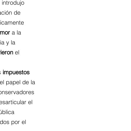
 introdujo 
ación de 
nicamente 
mor
 a la 
a y la 
ieron
 el 
 
impuestos
el papel de la 
conservadores 
sarticular el 
ública 
dos por el 