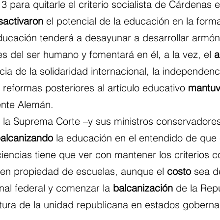
 3 para quitarle el criterio socialista de Cárdenas e
sactivaron
 el potencial de la educación en la form
educación tenderá a desayunar a desarrollar armó
es del ser humano y fomentará en él, a la vez, el 
a
cia de la solidaridad internacional, la independenci
s reformas posteriores al artículo educativo 
mantuv
dente Alemán.
e la Suprema Corte –y sus ministros conservadores
alcanizando
 la educación en el entendido de que 
iencias tiene que ver con mantener los criterios 
a en propiedad de escuelas, aunque el 
costo
 sea de
onal federal y comenzar la 
balcanización
 de la Rep
ptura de la unidad republicana en estados goberna