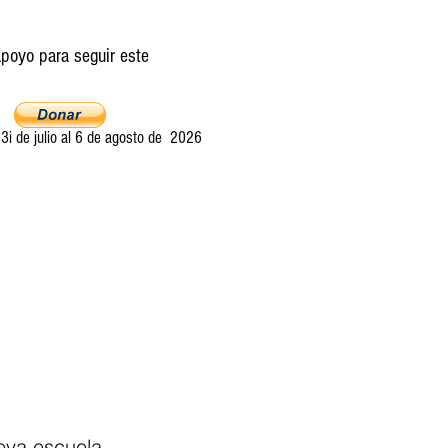
poyo para seguir este
i de julio al 6 de agosto de 2026
Ultima llamada
Entretelones
Acerca
ueva escuela 