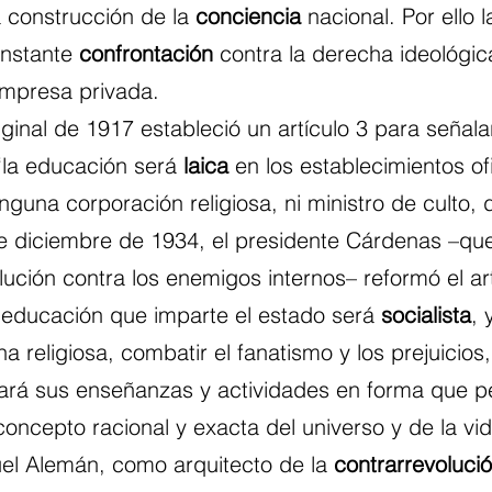
a construcción de la 
conciencia
 nacional. Por ello 
nstante 
confrontación
 contra la derecha ideológica
empresa privada.
iginal de 1917 estableció un artículo 3 para señalar
la educación será 
laica
 en los establecimientos ofi
inguna corporación religiosa, ni ministro de culto, 
e diciembre de 1934, el presidente Cárdenas –que
olución contra los enemigos internos– reformó el art
 educación que imparte el estado será 
socialista
,
na religiosa, combatir el fanatismo y los prejuicios,
zará sus enseñanzas y actividades en forma que pe
concepto racional y exacta del universo y de la vid
uel Alemán, como arquitecto de la 
contrarrevoluci