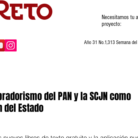
Necesitamos tu a
proyecto:
Año 31 No.1,313 Semana del 3
ltura
Invitados
Cartones
Humor
obradorismo del PAN y la SCJN como
n del Estado
s nuevos libros de texto gratuito y la aplicación n