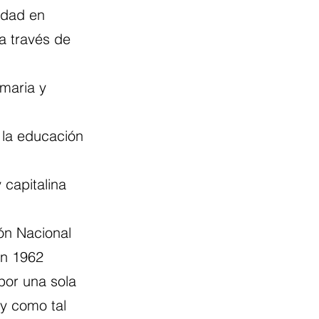
edad en 
a través de 
imaria y 
 la educación 
y capitalina 
ón Nacional 
en 1962 
por una sola 
 y como tal 