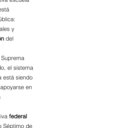
stá 
blica: 
ales y 
ón
 del 
a Suprema 
o, el sistema 
 está siendo 
y apoyarse en 
 
iva 
federal
lo Séptimo de 