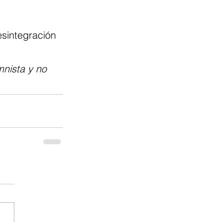
desintegración 
nista y no 