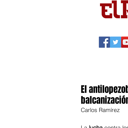
Portada
Política
Cu
El antilopez
balcanizació
Carlos Ramírez
La 
lucha
 contra lo