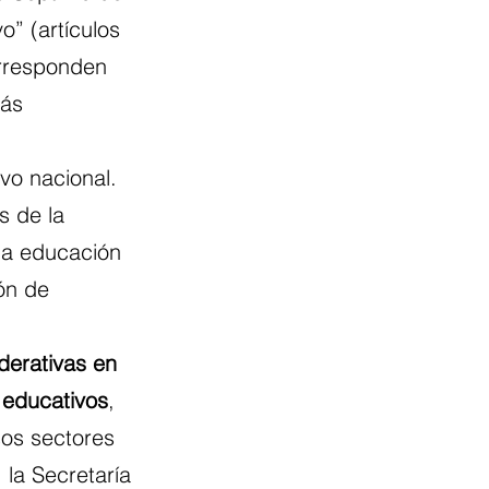
o” (artículos 
orresponden 
más 
vo nacional.
s de la 
la educación 
ón de 
derativas en 
 educativos
, 
sos sectores 
 la Secretaría 