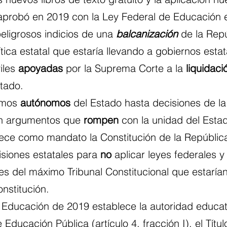
probó en 2019 con la Ley Federal de Educación e
eligrosos indicios de una 
balcanización
 de la Repú
ítica estatal que estaría llevando a gobiernos estat
iles 
apoyadas
 por la Suprema Corte a la 
liquidaci
stado.
smos 
autónomos
 del Estado hasta decisiones de l
n argumentos que 
rompen
 con la unidad del Estad
lece como mandato la Constitución de la República
isiones estatales para 
no
 aplicar leyes federales 
les del máximo Tribunal Constitucional que estarían
onstitución.
 Educación de 2019 establece la autoridad educat
 Educación Pública (artículo 4, fracción I), el Títu