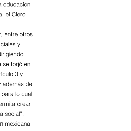
la educación 
, el Clero 
, entre otros 
ciales y 
dirigiendo 
 se forjó en 
ículo 3 y 
 y además de 
 para lo cual 
rmita crear 
a social”.
ón
 mexicana, 