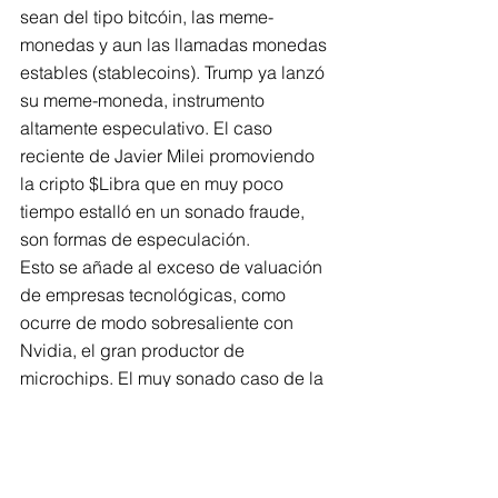
sean del tipo bitcóin, las meme-
monedas y aun las llamadas monedas 
estables (stablecoins). Trump ya lanzó 
su meme-moneda, instrumento 
altamente especulativo. El caso 
reciente de Javier Milei promoviendo 
la cripto $Libra que en muy poco 
tiempo estalló en un sonado fraude, 
son formas de especulación. 
Esto se añade al exceso de valuación 
de empresas tecnológicas, como 
ocurre de modo sobresaliente con 
Nvidia, el gran productor de 
microchips. El muy sonado caso de la 
tecnología china de inteligencia 
artificial Deep Seek y su impacto en la 
industria es indicativo de las fricciones 
que se provocan en las industrias 