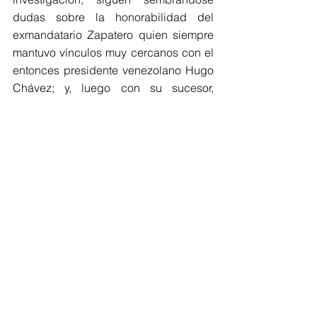
dudas sobre la honorabilidad del 
exmandatario Zapatero quien siempre 
mantuvo vínculos muy cercanos con el 
entonces presidente venezolano Hugo 
Chávez; y, luego con su sucesor, 
Nicolás Maduro. A Trump le interesa 
primordialmente saber dónde está el 
oro de las arcas venezolanas 
saqueadas durante ambos gobiernos.
Comments