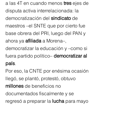
a las 4T en cuando menos 
tres
 ejes de 
disputa activa interrelacionada: la 
democratización del 
sindicato
 de 
maestros –el SNTE que por cierto fue 
base obrera del PRI, luego del PAN y 
ahora ya 
afiliada
 a Morena–, 
democratizar la educación y –como si 
fuera partido político– 
democratizar al 
país
.
Por eso, la CNTE por enésima ocasión 
llegó, se plantó, protestó, obtuvo 
millones
 de beneficios no 
documentados fiscalmente y se 
regresó a preparar la 
lucha
 para mayo 
de 2027, que será 
víspera
 de las 
elecciones de junio de ese mismo año.
-0-
Política para 
dummies
: la política está 