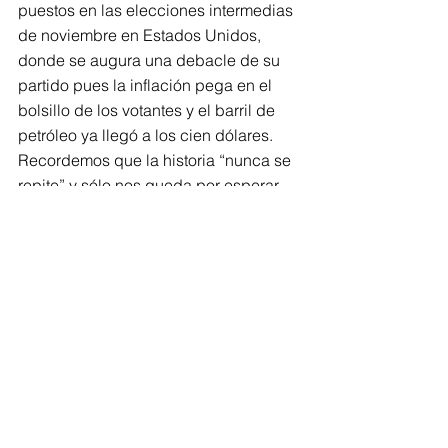
puestos en las elecciones intermedias 
de noviembre en Estados Unidos, 
donde se augura una debacle de su 
partido pues la inflación pega en el 
bolsillo de los votantes y el barril de 
petróleo ya llegó a los cien dólares. 
Recordemos que la historia “nunca se 
repite” y sólo nos queda por esperar 
que la prudencia termine por vencer a 
la improvisación y la soberbia.
Doctor en antropología, profesor 
investigador emérito ENAH-INAH