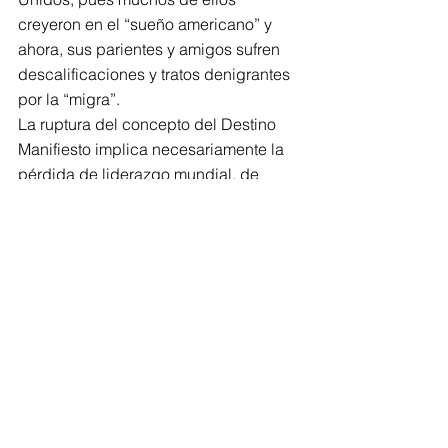
creyeron en el “sueño americano” y 
ahora, sus parientes y amigos sufren 
descalificaciones y tratos denigrantes 
por la “migra”.
La ruptura del concepto del Destino 
Manifiesto implica necesariamente la 
pérdida de liderazgo mundial, de 
quienes no entienden como se 
construyen los consensos.
Doctor en antropología, profesor 
investigador emérito ENAH-INAH