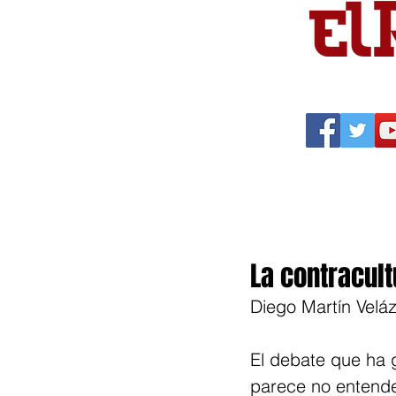
Portada
Política
Cu
La contracult
Diego Martín Velá
El debate que ha 
parece no entender