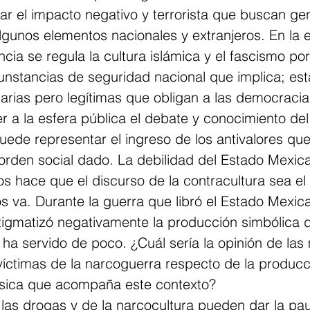
ar el impacto negativo y terrorista que buscan ge
lgunos elementos nacionales y extranjeros. En la 
cia se regula la cultura islámica y el fascismo po
rcunstancias de seguridad nacional que implica; es
tarias pero legítimas que obligan a las democracia
 a la esfera pública el debate y conocimiento de
uede representar el ingreso de los antivalores que
den social dado. La debilidad del Estado Mexica
os hace que el discurso de la contracultura sea e
s va. Durante la guerra que libró el Estado Mexica
tigmatizó negativamente la producción simbólica d
ha servido de poco. ¿Cuál sería la opinión de las
víctimas de la narcoguerra respecto de la producc
úsica que acompaña este contexto?
 las drogas y de la narcocultura pueden dar la pa