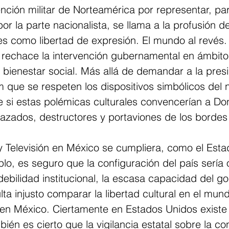
ención militar de Norteamérica por representar, par
or la parte nacionalista, se llama a la profusión de
s como libertad de expresión. El mundo al revés.
 rechace la intervención gubernamental en ámbito
 bienestar social. Más allá de demandar a la pres
que se respeten los dispositivos simbólicos del n
e si estas polémicas culturales convencerían a Do
razados, destructores y portaviones de los bordes
 y Televisión en México se cumpliera, como el Esta
o, es seguro que la configuración del país sería 
debilidad institucional, la escasa capacidad del g
ulta injusto comparar la libertad cultural en el mun
 en México. Ciertamente en Estados Unidos existe 
bién es cierto que la vigilancia estatal sobre la co