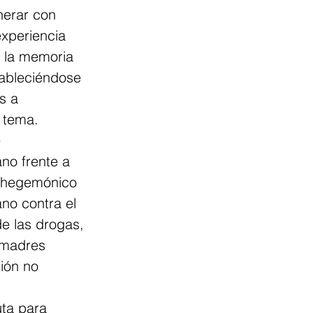
nerar con 
experiencia 
r la memoria 
tableciéndose 
s a 
l tema.
 
no frente a 
l hegemónico 
no contra el 
e las drogas, 
 madres 
ión no 
uta para 