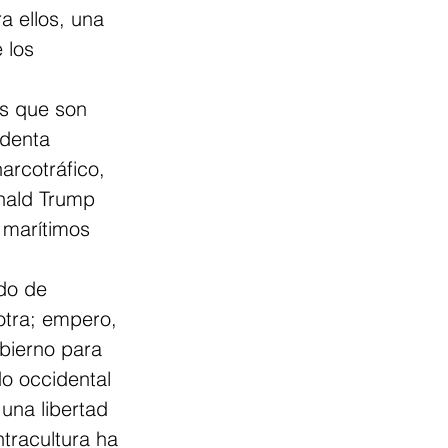
a ellos, una 
 los 
s que son 
identa 
arcotráfico, 
nald Trump 
 marítimos 
do de 
otra; empero, 
obierno para 
do occidental 
una libertad 
ntracultura ha 