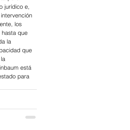
 jurídico e, 
 intervención 
ente, los 
 hasta que 
a la 
apacidad que 
la 
einbaum está 
 estado para 