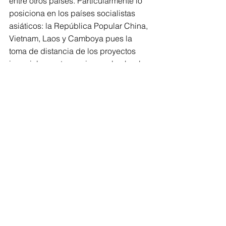
entre otros países. Particularmente lo 
posiciona en los países socialistas 
asiáticos: la República Popular China, 
Vietnam, Laos y Camboya pues la 
toma de distancia de los proyectos 
imperiales norteamericanos le abre las 
puertas para poder reingresar con 
fuerza y fortalecer su relación con las 
comunidades católicas establecidas 
en el período anterior al comunismo.
Los asesores de Trump deberían 
recordarle la frase atribuida al Quijote 
de la Mancha: “alto Sancho, con la 
Iglesia hemos topado”-
Doctor en antropología,, profesor 
investigador emérito ENAH-INAH