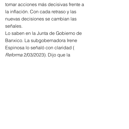
tomar acciones más decisivas frente a 
la inflación. Con cada retraso y las 
nuevas decisiones se cambian las 
señales.
Lo saben en la Junta de Gobierno de 
Banxico. La subgobernadora Irene 
Espinosa lo señaló con claridad ( 
Reforma
 2/03/2023). Dijo que la 
reciente rebaja en el ritmo de 
crecimiento de las tasas podría 
revertirse en la próxima reunión. El 
entorno económico nacional tampoco 
está claro en materia de precios, del 
costo del crédito y de la redistribución 
de recursos que esto acarrea. El sesgo 
inflacionario es cada vez más costoso. 
Sería prudente dejar de subir las tasas 
en réplica de la FED y reacomodar las 