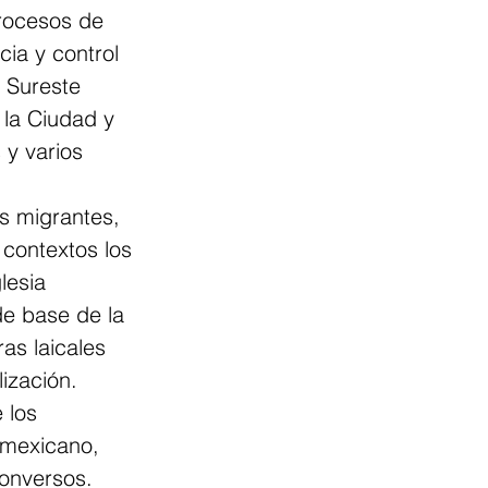
procesos de 
ia y control 
l Sureste 
la Ciudad y 
 y varios 
s migrantes, 
contextos los 
lesia 
de base de la 
as laicales 
ización.
 los 
 mexicano, 
onversos. 