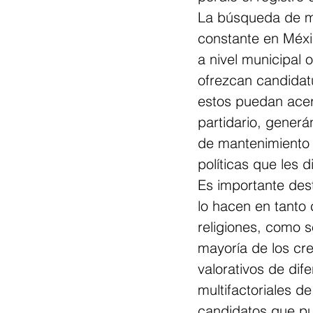
La búsqueda de me
constante en Méxic
a nivel municipal o
ofrezcan candidatu
estos puedan acerc
partidario, gener
de mantenimiento d
políticas que les d
Es importante des
lo hacen en tanto
religiones, como s
mayoría de los cr
valorativos de dif
multifactoriales d
candidatos que pu