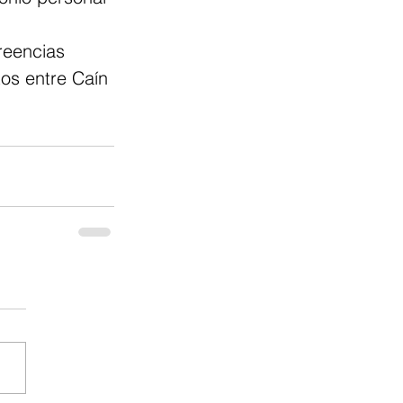
reencias 
tos entre Caín 