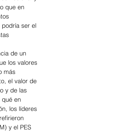
no que en 
ntos 
podría ser el 
tas 
cia de un 
ue los valores 
lo más 
o, el valor de 
o y de las 
 qué en 
n, los líderes 
efirieron 
M) y el PES 