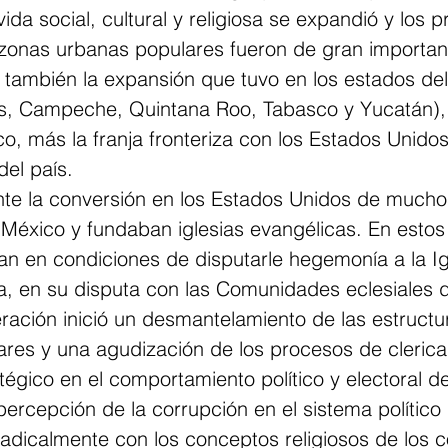
vida social, cultural y religiosa se expandió y los 
 zonas urbanas populares fueron de gran importanc
tó también la expansión que tuvo en los estados de
, Campeche, Quintana Roo, Tabasco y Yucatán), 
o, más la franja fronteriza con los Estados Unidos
del país.
nte la conversión en los Estados Unidos de mucho
México y fundaban iglesias evangélicas. En estos 
an en condiciones de disputarle hegemonía a la Ig
a, en su disputa con las Comunidades eclesiales 
eración inició un desmantelamiento de las estructur
res y una agudización de los procesos de clerical
égico en el comportamiento político y electoral de
percepción de la corrupción en el sistema político
adicalmente con los conceptos religiosos de los c