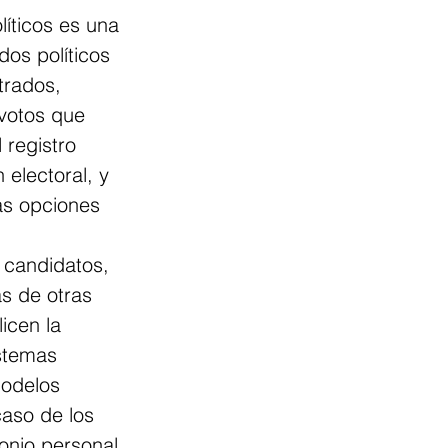
íticos es una 
os políticos 
trados, 
votos que 
 registro 
electoral, y 
as opciones 
 candidatos, 
s de otras 
icen la 
stemas 
modelos 
caso de los 
onio personal 