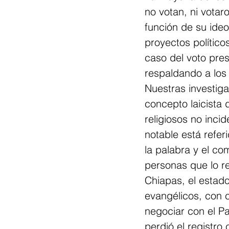
no votan, ni votar
función de su ideol
proyectos político
caso del voto pres
respaldando a los
Nuestras investig
concepto laicista 
religiosos no inci
notable está referi
la palabra y el co
personas que lo r
Chiapas, el estado
evangélicos, con c
negociar con el Pa
perdió el registro