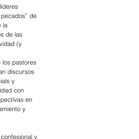
íderes 
 pecados” de 
 la 
os de las 
vidad (y 
 los pastores 
an discursos 
ials y 
ridad con 
spectivas en 
amiento y 
confesional y 