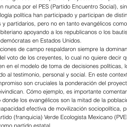
on nunca por el PES (Partido Encuentro Social), si
ogía política han participado y participan de disti
s y partidarios, pero no en tanto evangélicos como 
biteriano apoyando a los republicanos o los bautis
 demócratas en Estados Unidos.
aciones de campo respaldaron siempre la dominan
del voto de los creyentes, lo cual no quiere decir q
den en el modelo de toma de decisiones políticas, 
do al testimonio, personal y social. En este context
mpromiso son cruciales la ponderación del proyect
eivindican. Cómo ejemplo, es importante comentar
 donde los evangélicos son la mitad de la població
apacidad efectiva de movilización sociopolítica, pr
rtido (franquicia) Verde Ecologista Mexicano (PVE
 como partido estatal.