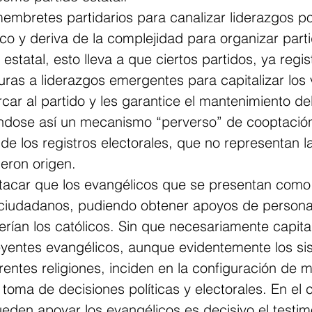
mbretes partidarios para canalizar liderazgos pol
o y deriva de la complejidad para organizar partid
 estatal, esto lleva a que ciertos partidos, ya regis
ras a liderazgos emergentes para capitalizar los 
ar al partido y les garantice el mantenimiento del
ándose así un mecanismo “perverso” de cooptación 
e los registros electorales, que no representan l
ieron origen.
tacar que los evangélicos que se presentan como
 ciudadanos, pudiendo obtener apoyos de persona
erían los católicos. Sin que necesariamente capital
eyentes evangélicos, aunque evidentemente los si
erentes religiones, inciden en la configuración de 
e toma de decisiones políticas y electorales. En el 
eden apoyar los evangélicos es decisivo el testim