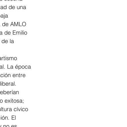
dad de una 
aja 
ea de AMLO 
la de Emilio 
de la 
artismo 
al. La época 
ción entre 
iberal.
eberían 
o exitosa; 
tura cívico 
ón. El 
 no es 