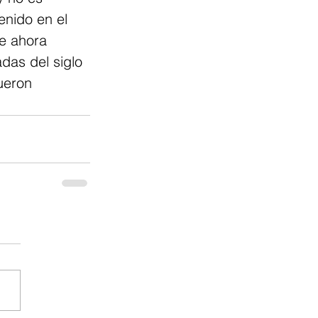
enido en el 
ue ahora 
das del siglo 
ueron 