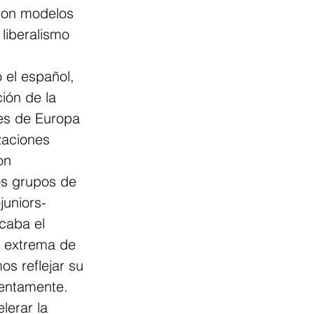
ron modelos 
liberalismo 
 el español, 
ión de la 
es de Europa 
zaciones 
on 
os grupos de 
juniors- 
caba el 
a extrema de 
os reflejar su 
lentamente. 
lerar la 