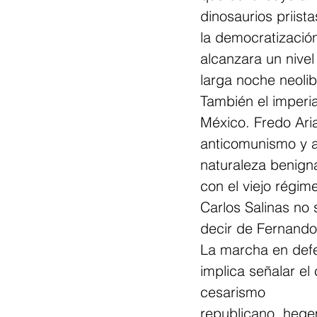
dinosaurios priista
la democratizació
alcanzara un nivel
larga noche neolib
También el imperi
México. Fredo Aria
anticomunismo y a
naturaleza benigna
con el viejo régime
Carlos Salinas no 
decir de Fernando
La marcha en defe
implica señalar el
cesarismo
republicano, hegem