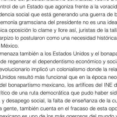
ntrol de un Estado que agoniza frente a la voraci
sidencia social que está generando una guerra de b
gemonía gramsciana del presidente no es una id
ca oposición lo clame y llore así, juristas de la tal
rpizo lo postularon como una necesidad histórica 
 México.
 amenaza también a los Estados Unidos y el bonap
 de regenerar el dependentismo económico y soci
evolucionario implicó un colonialismo donde la rela
Unidos resultó más funcional que en la época neol
el bonapartismo mexicano, los artífices del INE d
crítico de una ruta democrática que pudo haber sid
 y desapego social, la falta de enseñanza de la cul
 gente, también cuenta en el fracaso de esta opci
 mexicano es uno de los más onerosos del mundo y