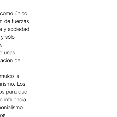
 como único 
n de fuerzas 
a y sociedad. 
y sólo 
s 
de unas 
lación de 
mulco la 
tarismo. Los 
os para que 
e influencia 
monialismo 
los 