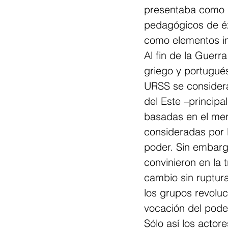
presentaba como i
pedagógicos de éxi
como elementos in
Al fin de la Guerr
griego y portugués
URSS se considera
del Este –princip
basadas en el merc
consideradas por 
poder. Sin embargo,
convinieron en la 
cambio sin ruptur
los grupos revoluc
vocación del pode
Sólo así los actor