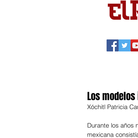
Portada
Política
Cu
Los modelos 
Xóchitl Patricia 
Durante los años n
mexicana consistía