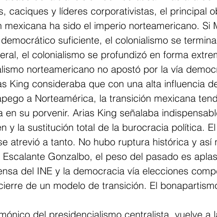
s, caciques y líderes corporativistas, el principal 
n mexicana ha sido el imperio norteamericano. Si 
 democrático suficiente, el colonialismo se termina
eral, el colonialismo se profundizó en forma extre
alismo norteamericano no apostó por la vía democr
s King consideraba que con una alta influencia d
pego a Norteamérica, la transición mexicana tend
 en su porvenir. Arias King señalaba indispensable
n y la sustitución total de la burocracia política. El
se atrevió a tanto. No hubo ruptura histórica y así 
 Escalante Gonzalbo, el peso del pasado es aplas
nsa del INE y la democracia vía elecciones compet
 cierre de un modelo de transición. El bonapartismo
ónico del presidencialismo centralista, vuelve a 