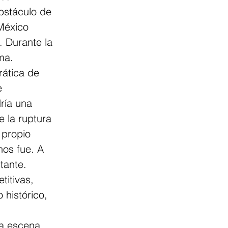
obstáculo de 
México 
. Durante la 
ma.
ática de 
e 
ría una 
 la ruptura 
 propio 
nos fue. A 
tante.
itivas, 
 histórico, 
la escena 