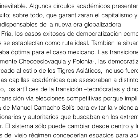
nevitable. Algunos círculos académicos presenta
to; sobre todo, que garantizaran el capitalismo y 
dispensables de la nueva era globalizadora.
a Fría, los casos exitosos de democratización como
 se establecían como ruta ideal. También la situac
ba óptima para el caso mexicano. Las transicion
almente Checoeslovaquia y Polonia-, las democrati
ado al estilo de los Tigres Asiáticos, incluso fuer
las capillas académicas que asesoraban a distint
 los artífices de la transición –tecnócratas y dino
transición vía elecciones competitivas porque impli
a de Manuel Camacho Solís para evitar la violenci
ionarios y autoritarios que buscaban en los extrem
r. El sistema sólo puede cambiar desde dentro y 
es del viejo régimen concederían espacios para ace