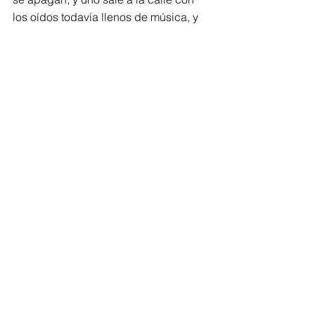
los oídos todavía llenos de música, y 
no sabe bien qué pasa. Y se queda 
callado.
Comments
Write a comment...
Compartir