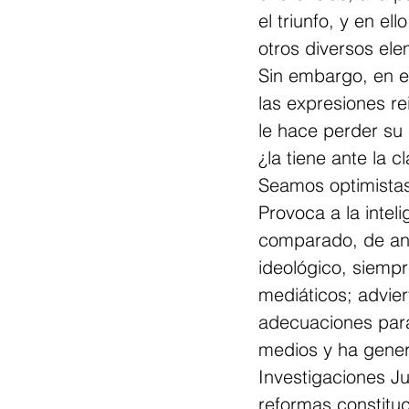
el triunfo, y en e
otros diversos el
Sin embargo, en e
las expresiones rei
le hace perder su 
¿la tiene ante la 
Seamos optimistas: 
Provoca a la intel
comparado, de anál
ideológico, siemp
mediáticos; advier
adecuaciones para
medios y ha genera
Investigaciones Ju
reformas constituc