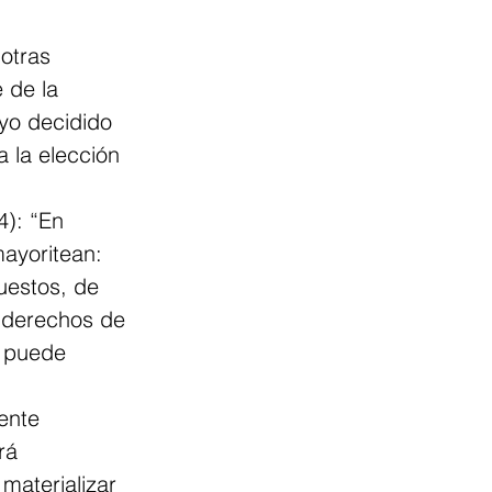
 otras 
 de la 
yo decidido 
 la elección 
4): “En 
ayoritean: 
uestos, de 
 derechos de 
; puede 
ente 
rá 
materializar 