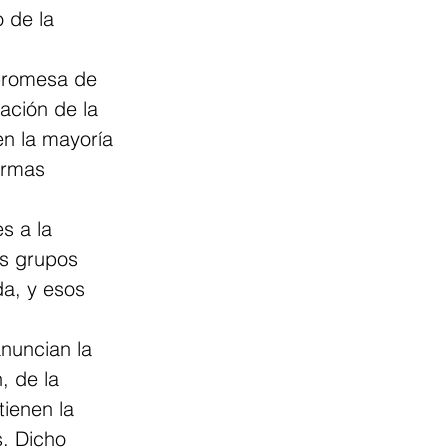
 de la 
 promesa de 
ación de la 
n la mayoría 
ormas 
s a la 
s grupos 
da, y esos 
anuncian la 
, de la 
tienen la 
s. Dicho 