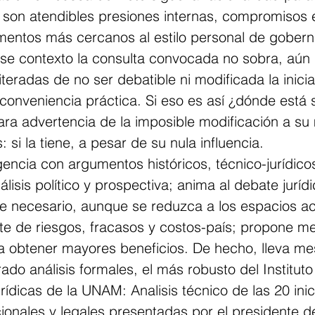
llo son atendibles presiones internas, compromisos 
ementos más cercanos al estilo personal de gobern
se contexto la consulta convocada no sobra, aún
teradas de no ser debatible ni modificada la iniciat
conveniencia práctica. Si eso es así ¿dónde está s
clara advertencia de la imposible modificación a s
si la tiene, a pesar de su nula influencia. 
igencia con argumentos históricos, técnico-jurídic
isis político y prospectiva; anima al debate jurídi
re necesario, aunque se reduzca a los espacios a
te de riesgos, fracasos y costos-país; propone me
 obtener mayores beneficios. De hecho, lleva mes
do análisis formales, el más robusto del Instituto
rídicas de la UNAM: Analisis técnico de las 20 inic
ionales y legales presentadas por el presidente de