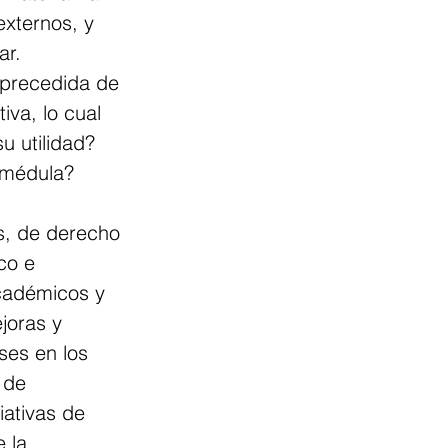
externos, y 
ar.
 precedida de 
iva, lo cual 
u utilidad? 
u médula? 
os, de derecho 
co e 
cadémicos y 
joras y 
es en los 
 de 
iativas de 
 la 