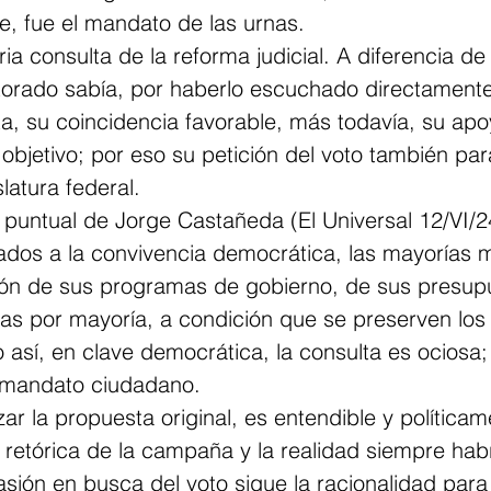
e, fue el mandato de las urnas.
ia consulta de la reforma judicial. A diferencia de
ctorado sabía, por haberlo escuchado directamente
a, su coincidencia favorable, más todavía, su apo
objetivo; por eso su petición del voto también para
latura federal.
n puntual de Jorge Castañeda (El Universal 12/VI/2
dos a la convivencia democrática, las mayorías m
ión de sus programas de gobierno, de sus presup
mas por mayoría, a condición que se preserven los
to así, en clave democrática, la consulta es ociosa
l mandato ciudadano.
ar la propuesta original, es entendible y políticam
 retórica de la campaña y la realidad siempre hab
pasión en busca del voto sigue la racionalidad para 