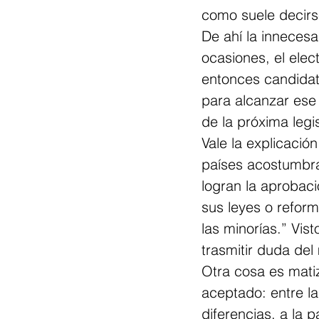
como suele decirs
De ahí la innecesar
ocasiones, el ele
entonces candidat
para alcanzar ese 
de la próxima legis
Vale la explicació
países acostumbra
logran la aprobac
sus leyes o refor
las minorías.” Vis
trasmitir duda de
Otra cosa es matiz
aceptado: entre la
diferencias, a la 