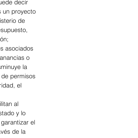
uede decir 
s un proyecto 
sterio de 
esupuesto, 
ón; 
os asociados 
anancias o 
sminuye la 
n de permisos 
idad, el 
 
itan al 
stado y lo 
garantizar el 
avés de la 