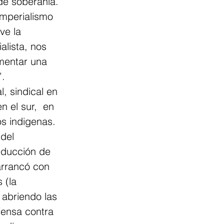
de soberanía. 
imperialismo 
ve la 
alista, nos 
mentar una 
”.
, sindical en 
n el sur,  en 
s indigenas. 
del 
educción de 
arrancó con 
 (la 
 abriendo las 
fensa contra 