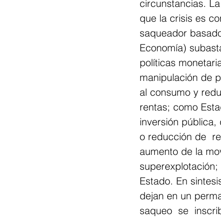
circunstancias. L
que la crisis es c
saqueador basado 
Economía) subasta 
políticas monetaria
manipulación de p
al consumo y redu
rentas; como Esta
inversión pública,
o reducción de  re
aumento de la movil
superexplotación; 
Estado. En sintesi
dejan en un perman
saqueo  se  inscri