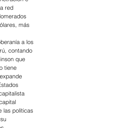
a red 
glomerados 
dólares, más 
beranía a los 
erú, contando 
binson que 
 tiene 
 expande 
Estados 
pitalista 
apital 
 las políticas 
 su 
os 