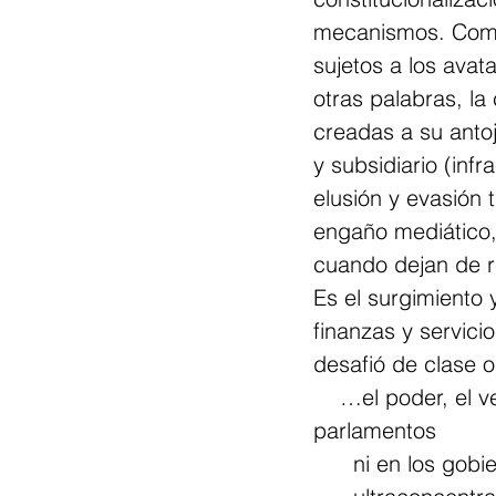
mecanismos. Como
sujetos a los avata
otras palabras, la
creadas a su anto
y subsidiario (infr
elusión y evasión t
engaño mediático, 
cuando dejan de r
Es el surgimiento
finanzas y servici
desafió de clase o
    …el poder, el verdadero poder, no nace de las urnas ni está en los 
parlamentos 
      ni en los 