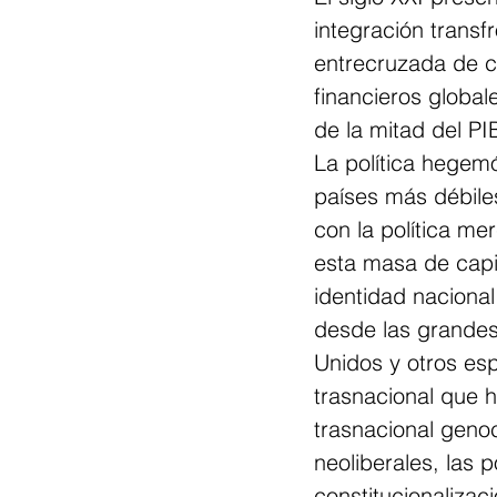
integración transf
entrecruzada de c
financieros global
de la mitad del PI
La política hegem
países más débiles
con la política me
esta masa de capit
identidad naciona
desde las grandes 
Unidos y otros es
trasnacional que h
trasnacional genoci
neoliberales, las p
constitucionalizaci