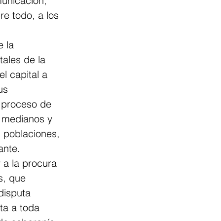
municación, 
bre todo, a los 
 la 
ales de la 
l capital a 
us 
l proceso de 
y medianos y 
 poblaciones, 
ante. 
 a la procura 
s, que 
disputa 
ta a toda 