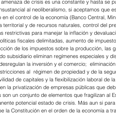
a amenaza de crisis es una constante y hasta se p
onsustancial al neoliberalismo, si aceptamos que e
en el control de la economía (Banco Central, Mini
territorial y de recursos naturales, control del pr
s restrictivas para manejar la inflación y devaluaci
olíticas fiscales delimitadas, aumento de impuest
cción de los impuestos sobre la producción, las g
do subsidiario eliminan regímenes especiales y di
 desregulan la inversión y el comercio;  eliminació
stricciones al  régimen de propiedad y de la segur
idad de capitales y la flexibilización laboral de la
en la privatización de empresas públicas que debil
s son un conjunto de elementos que fragilizan al E
ente potencial estado de crisis. Más aun si para 
be la Constitución en el orden de la economía a tr