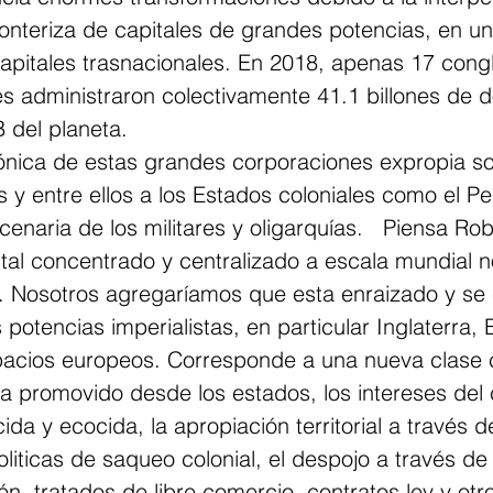
ronteriza de capitales de grandes potencias, en un
apitales trasnacionales. En 2018, apenas 17 con
es administraron colectivamente 41.1 billones de 
B del planeta. 
ónica de estas grandes corporaciones expropia so
 y entre ellos a los Estados coloniales como el P
rcenaria de los militares y oligarquías.   Piensa Ro
al concentrado y centralizado a escala mundial no
l. Nosotros agregaríamos que esta enraizado y se
potencias imperialistas, en particular Inglaterra, 
pacios europeos. Corresponde a una nueva clase ca
a promovido desde los estados, los intereses del c
da y ecocida, la apropiación territorial a través de
oliticas de saqueo colonial, el despojo a través de
ón, tratados de libre comercio, contratos ley y otr