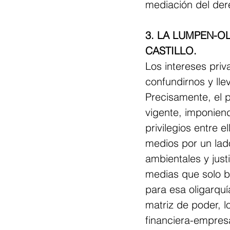
mediación del dere
3. LA LUMPEN-O
CASTILLO. 
Los intereses pri
confundirnos y lle
Precisamente, el p
vigente, imponien
privilegios entre e
medios por un lad
ambientales y just
medias que solo b
para esa oligarqu
matriz de poder, 
financiera-empresa