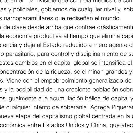
entrado, en el 1% invisible que controla medios de co
rmadas y policiales, gobiernos de cualquier nivel y, so
egales narcoparamilitares que rediseñan el mundo. 
a de clase desde arriba que contrae drásticamente
a economía productiva al tiempo que elimina capit
encia y deja al Estado reducido a mero agente de
vo parasitario, para control y disciplinamiento de s
stos cambios en el capital global se intensifica e
concentración de la riqueza, se eliminan grandes 
s. Viene con el empobrecimiento generalizado de 
s y la posibilidad de una creciente población sobr
s igualmente a la acumulación bélica de capital y
de cualquier intento de soberanía. Agrega Piquera
ueva etapa del capitalismo global centrada en la 
económica entre Estados Unidos y China, que afec