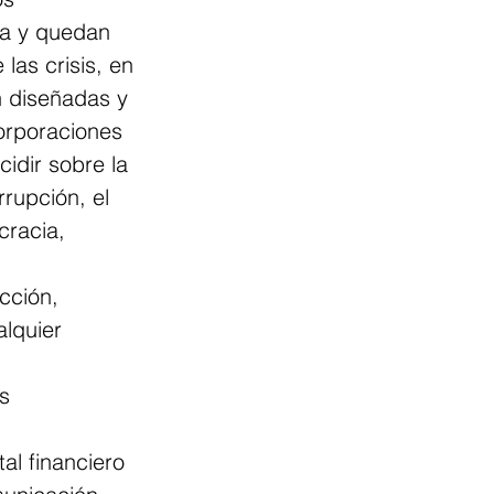
a y quedan 
las crisis, en 
n diseñadas y 
orporaciones 
cidir sobre la 
rrupción, el 
cracia, 
cción, 
lquier 
ital financiero 