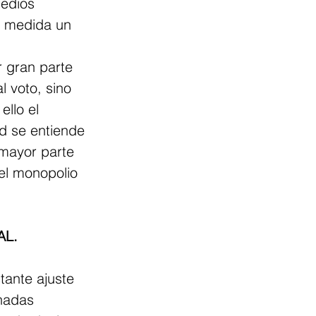
medios 
n medida un 
 gran parte 
 voto, sino  
ello el 
ad se entiende 
 mayor parte 
 el monopolio 
.   
tante ajuste 
nadas 