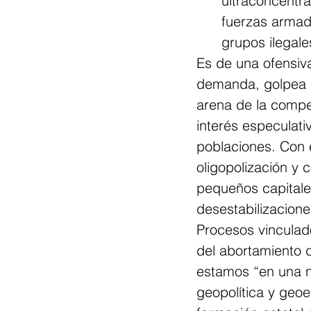
      ultraconc
      fuerzas a
      grupos il
Es de una ofensiv
demanda, golpea l
arena de la compet
interés especulati
poblaciones. Con e
oligopolización y 
pequeños capitale
desestabilizacione
Procesos vinculado
del abortamiento 
estamos “en una n
geopolítica y geo