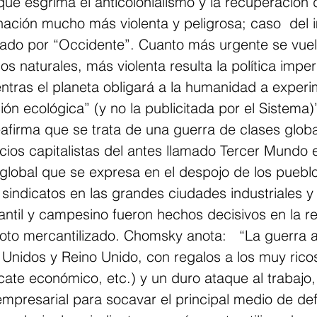
que esgrima el anticolonialismo y la recuperación 
ación mucho más violenta y peligrosa; caso  del 
ado por “Occidente”. Cuanto más urgente se vuel
 naturales, más violenta resulta la política imperi
ntras el planeta obligará a la humanidad a experi
ión ecológica” (y no la publicitada por el Sistema)
irma que se trata de una guerra de clases global
acios capitalistas del antes llamado Tercer Mundo e
global que se expresa en el despojo de los pueblo
sindicatos en las grandes ciudades industriales y 
antil y campesino fueron hechos decisivos en la r
voto mercantilizado. Chomsky anota:   “La guerra 
Unidos y Reino Unido, con regalos a los muy ricos
ate económico, etc.) y un duro ataque al trabajo,
empresarial para socavar el principal medio de de