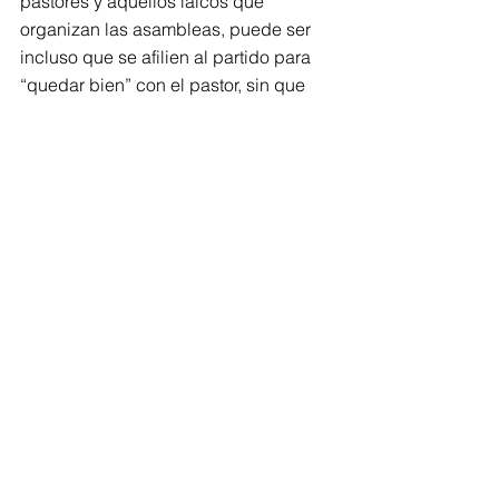
pastores y aquellos laicos que 
organizan las asambleas, puede ser 
incluso que se afilien al partido para 
“quedar bien” con el pastor, sin que 
esto garantice su voto en el momento 
de las elecciones pues además hay 
también operadores políticos 
evangélicos, que no están de acuerdo 
y rechazan vehementemente un 
partido religioso, esos son los 
principales defensores de la laicidad 
del Estado.
Doctor en antropología, profesor 
investigador emérito ENAH-INAH