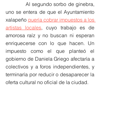
            Al segundo sorbo de ginebra, 
uno se entera de que el Ayuntamiento 
xalapeño 
quería cobrar impuestos a los 
artistas locales
, cuyo trabajo es de 
amorosa raíz y no buscan ni esperan 
enriquecerse con lo que hacen. Un 
impuesto como el que planteó el 
gobierno de Daniela Griego afectaría a 
colectivos y a foros independientes, y 
terminaría por reducir o desaparecer la 
oferta cultural no oficial de la ciudad.
            Al parecer, la gobernadora 
Rocío Nahle no estuvo de acuerdo con 
la idea, y el municipio libre dio marcha 
atrás al proyecto. Pero lo 
verdaderamente triste es que alguien 
haya pensado que era buena idea.