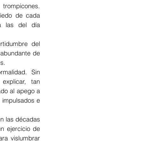
trompicones. 
iedo de cada 
 las del día 
tidumbre del 
 abundante de 
s.
malidad. Sin 
plicar, tan 
do al apego a 
s impulsados e 
en las décadas 
 ejercicio de 
ra vislumbrar 