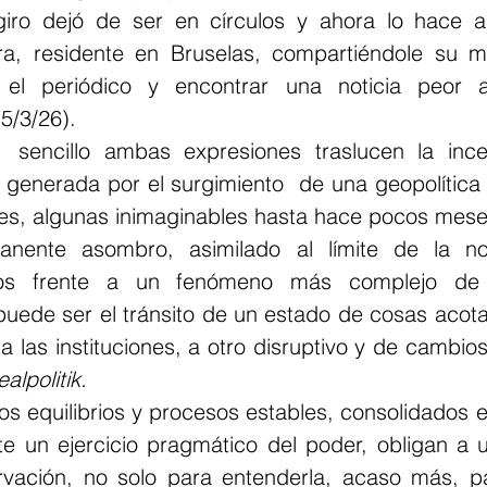
ro dejó de ser en círculos y ahora lo hace a 
ra, residente en Bruselas, compartiéndole su m
el periódico y encontrar una noticia peor a
15/3/26).
 sencillo ambas expresiones traslucen la incer
  generada por el surgimiento  de una geopolítica
es, algunas inimaginables hasta hace pocos mese
nente asombro, asimilado al límite de la nor
s frente a un fenómeno más complejo de ex
puede ser el tránsito de un estado de cosas acota
o a las instituciones, a otro disruptivo y de cambio
ealpolitik.
los equilibrios y procesos estables, consolidados 
e un ejercicio pragmático del poder, obligan a un
vación, no solo para entenderla, acaso más, pa