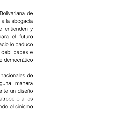
olivariana de 
a la abogacía 
e entienden y 
ra el futuro 
cio lo caduco 
 debilidades e 
e democrático 
nacionales de 
guna manera 
ante un diseño 
ropello a los 
nde el cinismo 