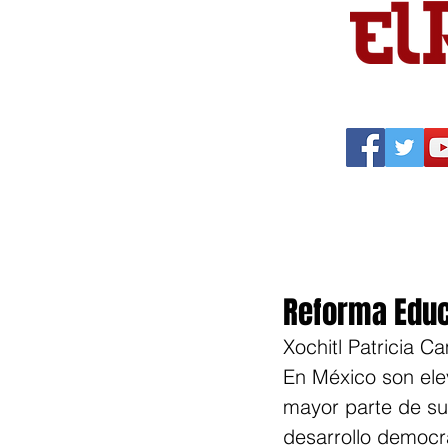
Portada
Política
Cu
Reforma Educ
Xochitl Patricia 
En México son elev
mayor parte de sus
desarrollo democrá