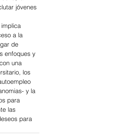
lutar jóvenes 
implica 
eso a la 
gar de 
s enfoques y 
 con una 
sitario, los 
 autoempleo 
anomias- y la 
os para 
te las 
deseos para 