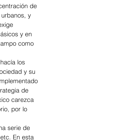
centración de 
 urbanos, y 
exige 
ásicos y en 
l campo como 
acía los 
sociedad y su 
n implementado 
rategia de 
xico carezca 
io, por lo 
na serie de 
 etc. En esta 