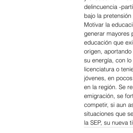
delincuencia -part
bajo la pretensió
Motivar la educaci
generar mayores p
educación que exi
origen, aportando
su energía, con lo
licenciatura o teni
jóvenes, en pocos
en la región. Se r
emigración, se for
competir, si aun a
situaciones que s
la SEP, su nueva t