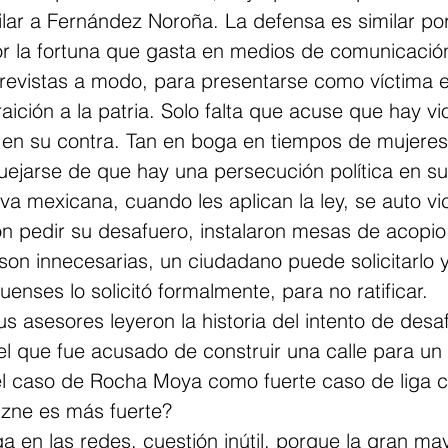
ilar a Fernández Noroña. La defensa es similar por
r la fortuna que gasta en medios de comunicación
ntrevistas a modo, para presentarse como víctima e
aición a la patria. Solo falta que acuse que hay vi
o en su contra. Tan en boga en tiempos de mujeres
ejarse de que hay una persecución política en su
iva mexicana, cuando les aplican la ley, se auto vi
 pedir su desafuero, instalaron mesas de acopio 
son innecesarias, un ciudadano puede solicitarlo 
enses lo solicitó formalmente, para no ratificar.
sus asesores leyeron la historia del intento de desa
l que fue acusado de construir una calle para un 
el caso de Rocha Moya como fuerte caso de liga c
izne es más fuerte?
ga en las redes, cuestión inútil, porque la gran may