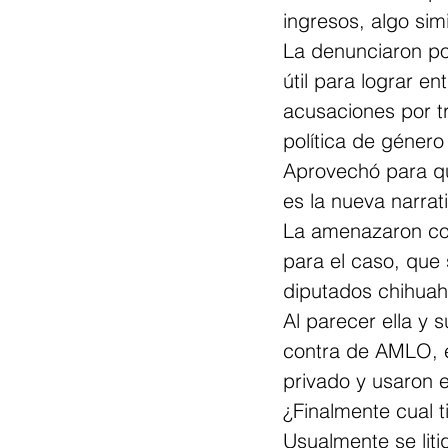
ingresos, algo sim
La denunciaron po
útil para lograr e
acusaciones por tr
política de géner
Aprovechó para qu
es la nueva narrat
La amenazaron con
para el caso, que 
diputados chihuahu
Al parecer ella y 
contra de AMLO, e
privado y usaron 
¿Finalmente cual t
Usualmente se liti