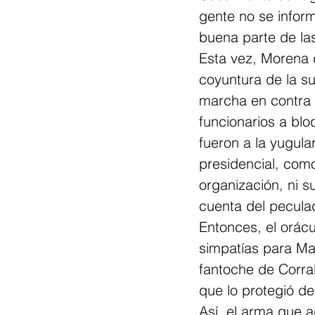
gente no se inform
buena parte de las
Esta vez, Morena 
coyuntura de la s
marcha en contra 
funcionarios a blo
fueron a la yugula
presidencial, como
organización, ni s
cuenta del pecula
Entonces, el orác
simpatías para Mar
fantoche de Corral
que lo protegió de
Así, el arma que a