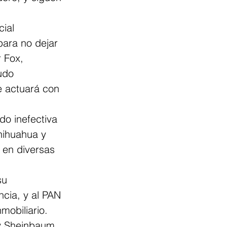
ial 
para no dejar 
 Fox, 
udo 
e actuará con 
o inefectiva 
hihuahua y 
 en diversas 
su 
cia, y al PAN 
mobiliario.
 y Sheinbaum, 