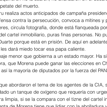
petate del muerto.
ru realiza actos anticipados de campaña presidenc
ensa contra la persecución, convoca a mítines y 
es, circula fotografía, donde está flanqueada por
 del cartel inmobiliario, puras finas personas. No p
Duarte porque está en prisión. De aquí en adelant
les dará miedo tocar esa papa caliente.
aje menor que gobierna a un estado mayor. Ha sid
era, que Morena puede ganar las elecciones en C
así la mayoría de diputados por la fuerza del PAN
 que abordaron el tema de los agentes de la CIA, 
 dado un tanque de oxígeno que requería con urgen
 limpia, si se la compara con el tizne del cartel in
enta de Morena tiene que lidiar con la abolladura