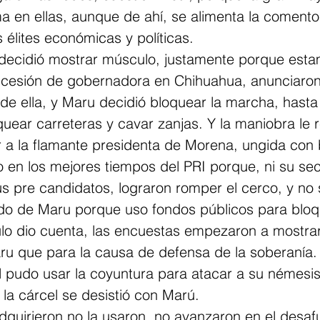
a en ellas, aunque de ahí, se alimenta la comento
 élites económicas y políticas.
decidió mostrar músculo, justamente porque esta
ucesión de gobernadora en Chihuahua, anunciaron
de ella, y Maru decidió bloquear la marcha, hast
quear carreteras y cavar zanjas. Y la maniobra le r
r a la flamante presidenta de Morena, ungida con 
 en los mejores tiempos del PRI porque, ni su sec
us pre candidatos, lograron romper el cerco, y no 
do de Maru porque uso fondos públicos para bloq
ulo dio cuenta, las encuestas empezaron a mostra
u que para la causa de defensa de la soberanía. 
 pudo usar la coyuntura para atacar a su némesis y
 la cárcel se desistió con Marú.
dquirieron no la usaron, no avanzaron en el desaf