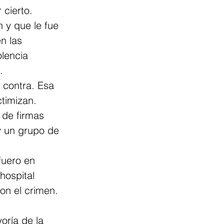
 cierto.
 y que le fue 
n las 
olencia 
.
 contra. Esa 
ctimizan.
de firmas 
y un grupo de 
fuero en 
hospital 
on el crimen. 
oría de la 