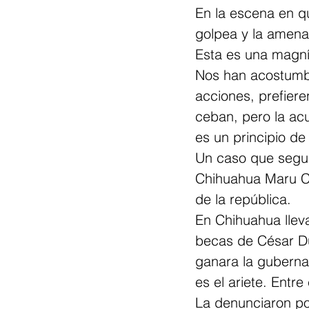
En la escena en qu
golpea y la amena
Esta es una magníf
Nos han acostumbr
acciones, prefier
ceban, pero la acu
es un principio de
Un caso que segui
Chihuahua Maru Ca
de la república.
En Chihuahua llev
becas de César Du
ganara la gubernat
es el ariete. Entre
La denunciaron p