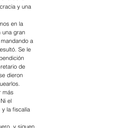
cracia y una 
mos en la 
 una gran 
a mandando a 
esultó. Se le 
bendición 
retario de 
se dieron 
uearlos.
r más 
Ni el 
 la fiscalía 
uero, y siguen 