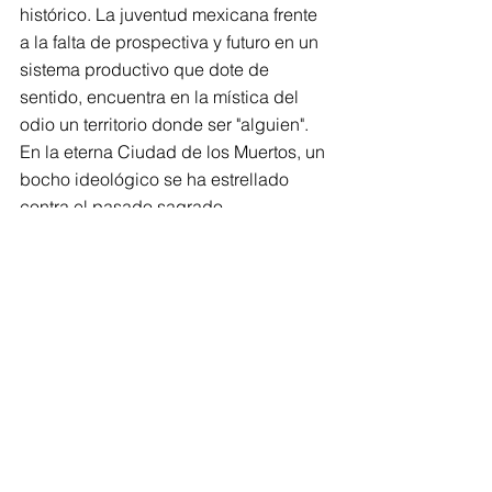
histórico. La juventud mexicana frente 
a la falta de prospectiva y futuro en un 
sistema productivo que dote de 
sentido, encuentra en la mística del 
odio un territorio donde ser "alguien". 
En la eterna Ciudad de los Muertos, un 
bocho ideológico se ha estrellado 
contra el pasado sagrado, 
recordándonos que el nihilismo, 
cuando se viste de mito, es la 
amenaza más profunda para el alma 
de la nación.