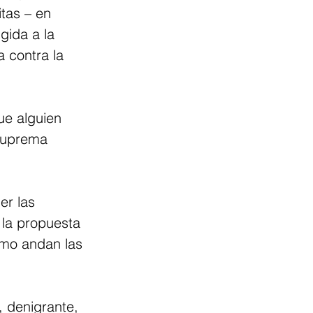
tas – en 
gida a la 
 contra la 
e alguien 
Suprema 
er las 
 la propuesta 
ómo andan las 
, denigrante, 