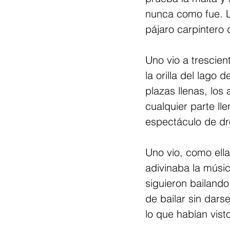
nunca como fue. La
pájaro carpintero
Uno vio a trescie
la orilla del lago d
plazas llenas, los
cualquier parte lle
espectáculo de dr
Uno vio, como ellas
adivinaba la músi
siguieron bailando
de bailar sin dars
lo que habían vist