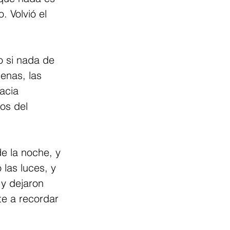
 Volvió el 
 si nada de 
lenas, las 
acia 
jos del 
de la noche, y 
las luces, y 
 y dejaron
te a recordar 