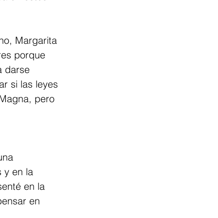
no, Margarita 
res porque 
a darse 
 si las leyes 
a Magna, pero 
una 
 y en la 
enté en la 
pensar en 