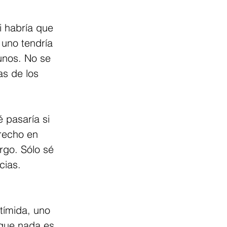
 habría que 
 uno tendría 
unos. No se 
s de los 
 pasaría si 
erecho en 
rgo. Sólo sé 
cias.
tímida, uno 
que nada es 