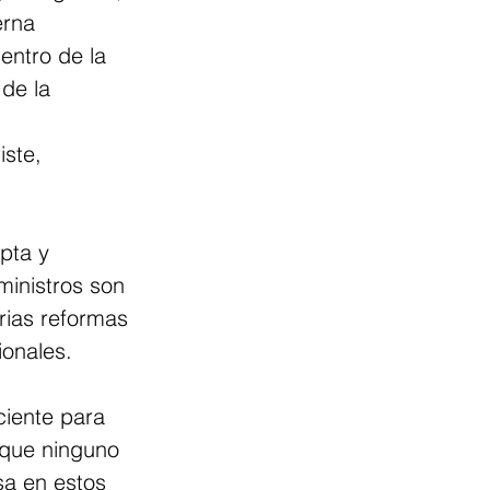
erna 
entro de la 
de la 
ste, 
pta y 
ministros son 
rias reformas 
ionales.
ciente para 
 que ninguno 
a en estos 