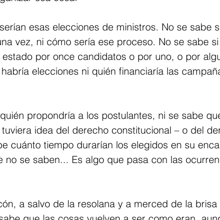
erían esas elecciones de ministros. No se sabe si
una vez, ni cómo sería ese proceso. No se sabe si
 estado por once candidatos o por uno, o por alg
abría elecciones ni quién financiaría las campaña
uién propondría a los postulantes, ni se sabe qué
 tuviera idea del derecho constitucional – o del d
be cuánto tiempo durarían los elegidos en su enca
 no se saben... Es algo que pasa con las ocurren
cón, a salvo de la resolana y a merced de la brisa 
 sabe que las cosas vuelven a ser como eran, aun