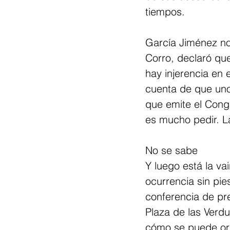
tiempos.
García Jiménez no
Corro, declaró qu
hay injerencia en 
cuenta de que uno 
que emite el Congr
es mucho pedir. La
No se sabe
Y luego está la va
ocurrencia sin pie
conferencia de pr
Plaza de las Verd
cómo se puede or