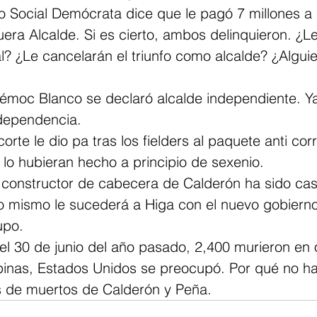
do Social Demócrata dice que le pagó 7 millones 
era Alcalde. Si es cierto, ambos delinquieron. ¿L
al? ¿Le cancelarán el triunfo como alcalde? ¿Alguie
émoc Blanco se declaró alcalde independiente. Y
ndependencia.
 corte le dio pa tras los fielders al paquete anti co
o lo hubieran hecho a principio de sexenio.
l constructor de cabecera de Calderón ha sido cas
 mismo le sucederá a Higa con el nuevo gobiern
upo.
el 30 de junio del año pasado, 2,400 murieron en 
lipinas, Estados Unidos se preocupó. Por qué no h
s de muertos de Calderón y Peña.