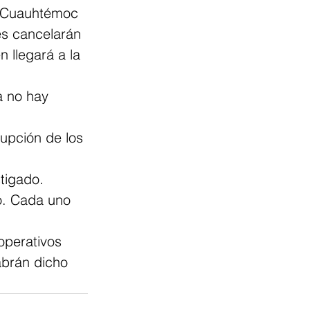
a Cuauhtémoc 
es cancelarán 
n llegará a la 
a no hay 
rrupción de los 
tigado. 
o. Cada uno 
operativos 
abrán dicho 