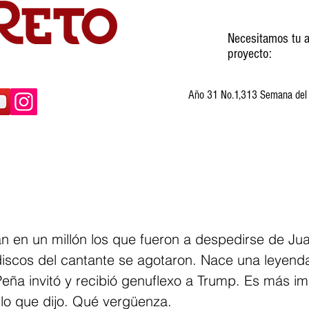
Necesitamos tu a
proyecto:
Año 31 No.1,313 Semana del 3
ltura
Invitados
Cartones
Humor
n en un millón los que fueron a despedirse de Ju
 discos del cantante se agotaron. Nace una leyend
ña invitó y recibió genuflexo a Trump. Es más imp
 lo que dijo. Qué vergüenza.