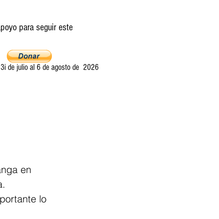
poyo para seguir este
i de julio al 6 de agosto de 2026
Ultima llamada
Entretelones
Acerca
anga en 
a.
ortante lo 