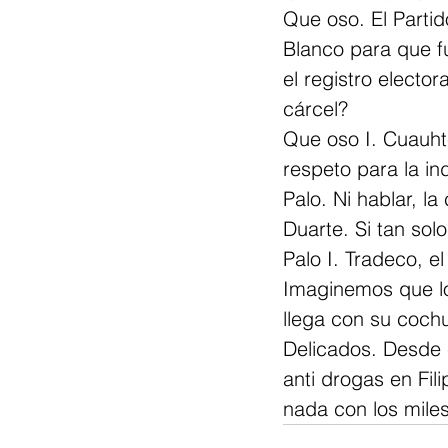
Que oso. El Parti
Blanco para que fu
el registro elector
cárcel?
Que oso I. Cuauht
respeto para la i
Palo. Ni hablar, la
Duarte. Si tan sol
Palo I. Tradeco, e
Imaginemos que lo
llega con su coch
Delicados. Desde 
anti drogas en Fi
nada con los mile