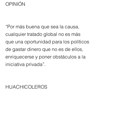
OPINIÓN
“Por más buena que sea la causa, 
cualquier tratado global no es más 
que una oportunidad para los políticos 
de gastar dinero que no es de ellos, 
enriquecerse y poner obstáculos a la 
iniciativa privada”.
HUACHICOLEROS
Yo creo que este queridolector está 
enojado con ellos: los llama “cuasi 
culeros”.