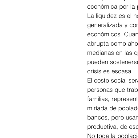
económica por la 
La liquidez es el
generalizada y co
económicos. Cuand
abrupta como ahor
medianas en las q
pueden sostenerse,
crisis es escasa.
El costo social se
personas que trab
familias, represen
miríada de poblado
bancos, pero usan
productiva, de es
No toda la poblaci