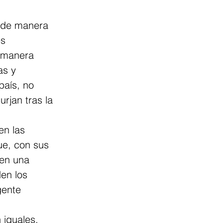
s de manera 
s 
 manera 
s y 
aís, no 
rjan tras la 
en las 
ue, con sus 
 en una 
en los 
gente 
 iguales, 