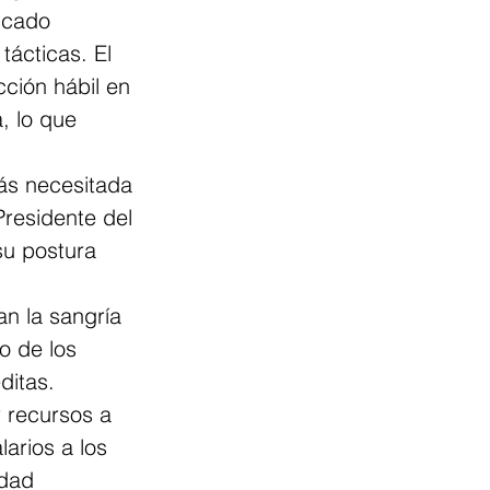
icado 
tácticas. El 
ción hábil en 
, lo que 
ás necesitada 
residente del 
su postura 
n la sangría 
o de los 
ditas. 
 recursos a 
arios a los 
idad 