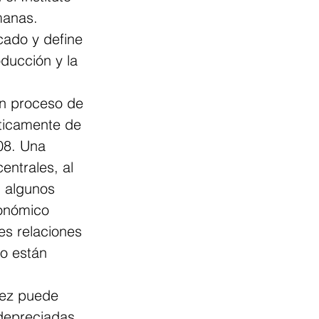
manas.
ado y define 
ducción y la 
un proceso de 
cticamente de 
08. Una 
entrales, al 
 algunos 
conómico 
s relaciones 
o están 
dez puede 
depreciadas 