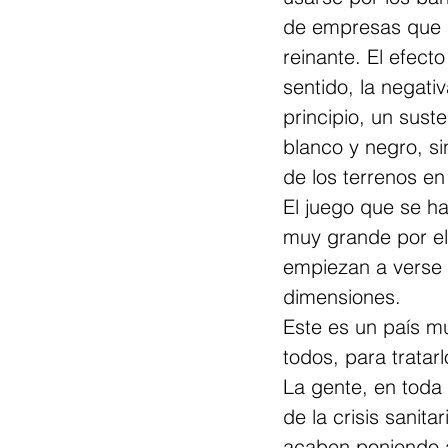
de empresas que s
reinante. El efect
sentido, la negati
principio, un sust
blanco y negro, si
de los terrenos en
El juego que se h
muy grande por el
empiezan a verse 
dimensiones.
Este es un país m
todos, para tratarl
La gente, en toda
de la crisis sanit
acaben poniendo a