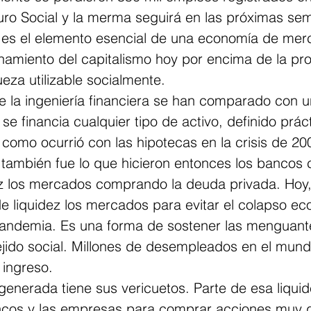
ro Social y la merma seguirá en las próximas se
es el elemento esencial de una economía de merc
namiento del capitalismo hoy por encima de la pro
eza utilizable socialmente.
e la ingeniería financiera se han comparado con 
 se financia cualquier tipo de activo, definido prá
como ocurrió con las hipotecas en la crisis de 20
también fue lo que hicieron entonces los bancos c
ez los mercados comprando la deuda privada. Hoy,
e liquidez los mercados para evitar el colapso e
pandemia. Es una forma de sostener las menguante
ejido social. Millones de desempleados en el mund
 ingreso.
generada tiene sus vericuetos. Parte de esa liqui
ncos y las empresas para comprar acciones muy 