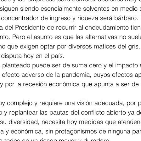
iguen siendo esencialmente solventes en medio de
o concentrador de ingreso y riqueza será bárbaro. 
va del Presidente de recurrir al endeudamiento tien
ento. Pero el asunto es que las alternativas no suel
no que exigen optar por diversos matices del gris.
 disputa hoy en el país.
a planteado puede ser de suma cero y el impacto s
 efecto adverso de la pandemia, cuyos efectos a
y por la recesión económica que apunta a ser de
uy complejo y requiere una visión adecuada, por p
o y replantear las pautas del conflicto abierto ya d
 su diversidad, necesita hoy medidas que atenúen 
aria y económica, sin protagonismos de ninguna pa
 todos en un riesgo mayor y duradero.