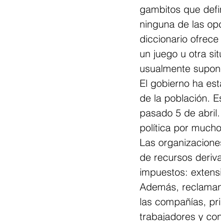
gambitos que defin
ninguna de las opc
diccionario ofrece
un juego u otra si
usualmente supone
El gobierno ha est
de la población. E
pasado 5 de abril.
política por much
Las organizacion
de recursos deriv
impuestos: extensi
Además, reclaman 
las compañías, pr
trabajadores y con