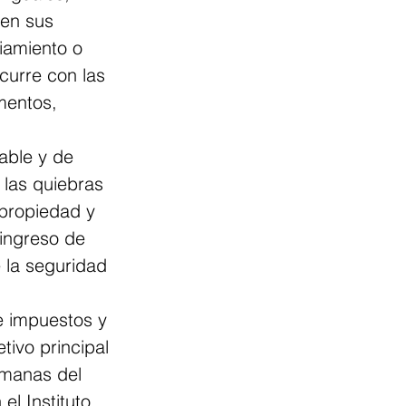
en sus 
iamiento o 
curre con las 
mentos, 
able y de 
las quiebras 
 propiedad y 
 ingreso de 
 la seguridad 
e impuestos y 
ivo principal 
emanas del 
el Instituto 