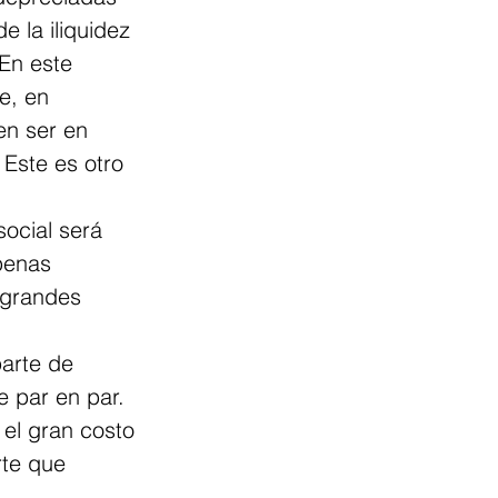
 la iliquidez 
En este 
e, en 
en ser en 
 Este es otro 
ocial será 
penas 
 grandes 
arte de 
e par en par. 
el gran costo 
rte que 