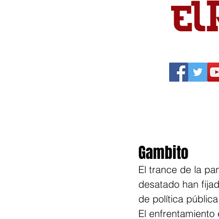
Portada
Política
Cu
Gambito
El trance de la pa
desatado han fijad
de política públi
El enfrentamiento 