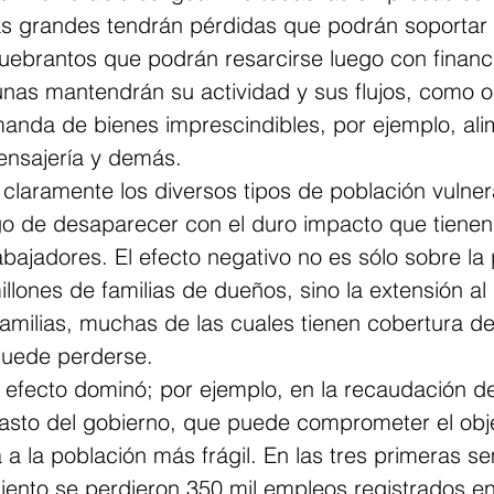
ás grandes tendrán pérdidas que podrán soportar 
uebrantos que podrán resarcirse luego con financ
unas mantendrán su actividad y sus flujos, como o
anda de bienes imprescindibles, por ejemplo, ali
nsajería y demás.
 claramente los diversos tipos de población vulner
o de desaparecer con el duro impacto que tienen 
abajadores. El efecto negativo no es sólo sobre la
illones de familias de dueños, sino la extensión al
familias, muchas de las cuales tienen cobertura de
puede perderse.
n efecto dominó; por ejemplo, en la recaudación d
asto del gobierno, que puede comprometer el objet
a a la población más frágil. En las tres primeras s
miento se perdieron 350 mil empleos registrados en 