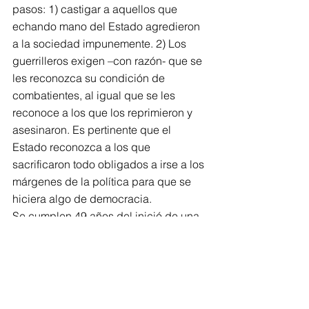
pasos: 1) castigar a aquellos que 
echando mano del Estado agredieron 
a la sociedad impunemente. 2) Los 
guerrilleros exigen –con razón- que se 
les reconozca su condición de 
combatientes, al igual que se les 
reconoce a los que los reprimieron y 
asesinaron. Es pertinente que el 
Estado reconozca a los que 
sacrificaron todo obligados a irse a los 
márgenes de la política para que se 
hiciera algo de democracia.
Se cumplen 49 años del inició de una 
parte de la lucha que ayudó a 
construir los avances democráticos 
que tenemos, aunque no ha sido 
menor derrotar al PRIAN, pero en 
justicia esa lucha lleva muchas años 