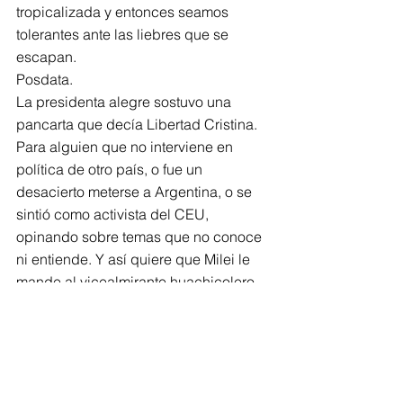
tropicalizada y entonces seamos 
tolerantes ante las liebres que se 
escapan.
Posdata.
La presidenta alegre sostuvo una 
pancarta que decía Libertad Cristina. 
Para alguien que no interviene en 
política de otro país, o fue un 
desacierto meterse a Argentina, o se 
sintió como activista del CEU, 
opinando sobre temas que no conoce 
ni entiende. Y así quiere que Milei le 
mande al vicealmirante huachicolero.
Mientras calificada a Israel de agresor, 
belicista y reclama a favor de los 
palestinos, quiere que le manden a 
Zerón y a Roemer.
Más liebres escapadas.