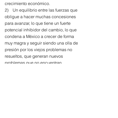
crecimiento económico.
2)    Un equilibrio entre las fuerzas que 
obligue a hacer muchas concesiones 
para avanzar, lo que tiene un fuerte 
potencial inhibidor del cambio, lo que 
condena a México a crecer de forma 
muy magra y seguir siendo una olla de 
presión por los viejos problemas no 
resueltos, que generan nuevos 
problemas que no encuentran 
solución.
3)    Está situación resentirá el poder 
de los criminales y una posible acción 
militar de Trump. Lo que merece un 
análisis posterior más profundo