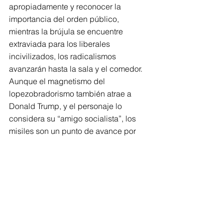
apropiadamente y reconocer la 
importancia del orden público, 
mientras la brújula se encuentre 
extraviada para los liberales 
incivilizados, los radicalismos 
avanzarán hasta la sala y el comedor.
Aunque el magnetismo del 
lopezobradorismo también atrae a 
Donald Trump, y el personaje lo 
considera su “amigo socialista”, los 
misiles son un punto de avance por 
encima del muro y, en la política seria, 
esos datos no se pueden dejar de 
lado. ¿Qué Roosevelt es el preferido 
del PRIANRD? ¿No será el momento 
de atender las ideas de Ken Salazar y 
Jesús Reyes Heroles?