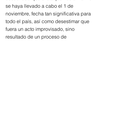
se haya llevado a cabo el 1 de 
noviembre, fecha tan significativa para 
todo el país, así como desestimar que 
fuera un acto improvisado, sino 
resultado de un proceso de 
inteligencia por parte del crimen 
organizado, habiéndolo observado 
por un tiempo, contando igualmente 
con conocimiento de su agenda y sus 
actividades para planearlo. La 
respuesta de la ciudadanía ante el 
Movimiento del Sombrero no se ha 
hecho esperar, desde la marcha de 
estudiantes un día después, reprimida 
irracionalmente por el gobierno estatal, 
hasta la concentración multitudinaria 
(de acuerdo con diversos medios 
entre 70 y 100 mil personas) dejan ver 