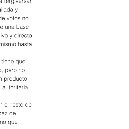
 tergiversar 
ilada y 
de votos no 
de una base 
ivo y directo 
 mismo hasta 
 tiene que 
o, pero no 
n producto 
autoritaria 
 el resto de 
paz de 
ano que 