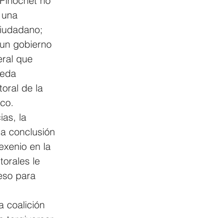
 Pinochet no 
 una 
ciudadano; 
 un gobierno 
eral que 
neda 
oral de la 
ico.
as, la 
la conclusión 
exenio en la 
torales le 
eso para 
 coalición 