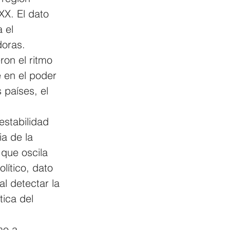
XX. El dato 
 el 
doras.
on el ritmo 
 en el poder 
 países, el 
stabilidad 
a de la 
 que oscila 
lítico, dato 
l detectar la 
ica del 
mo a 