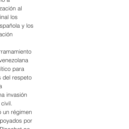
zación al 
nal los 
spañola y los 
ación 
erramamiento 
 venezolana 
tico para 
 del respeto 
a 
na invasión 
ivil.
ó un régimen 
apoyados por 