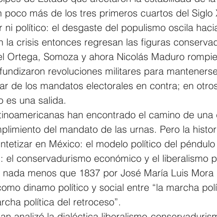
 poco más de los tres primeros cuartos del Siglo 
 ni político: el desgaste del populismo oscila hacia
n la crisis entonces regresan las figuras conserva
iel Ortega, Somoza y ahora Nicolás Maduro rompier
fundizaron revoluciones militares para mantenerse
ar de los mandatos electorales en contra; en otros
 es una salida.
tinoamericanas han encontrado el camino de una e
limiento del mandato de las urnas. Pero la histori
ntetizar en México: el modelo político del péndulo
: el conservadurismo económico y el liberalismo po
o nada menos que 1837 por José María Luis Mora a
omo dinamo político y social entre “la marcha polít
rcha política del retroceso”.
analizó la dialéctica liberalismo-conservaduris