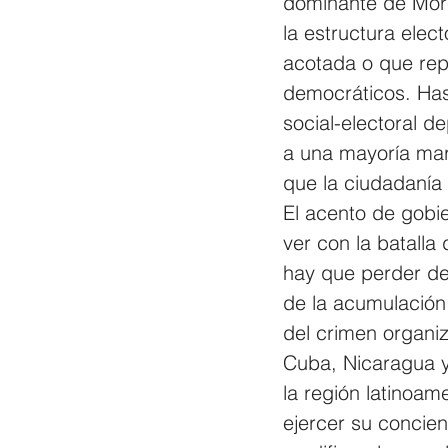
dominante de More
la estructura elec
acotada o que repr
democráticos. Has
social-electoral d
a una mayoría mar
que la ciudadanía
El acento de gobie
ver con la batalla
hay que perder de
de la acumulación
del crimen organi
Cuba, Nicaragua y
la región latinoa
ejercer su concie