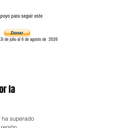
poyo para seguir este
i de julio al 6 de agosto de 2026
Ultima llamada
Entretelones
Acerca
or la
o ha superado 
 región 