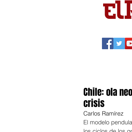
Portada
Política
Cu
Chile: ola ne
crisis
Carlos Ramírez
El modelo pendula
los ciclos de los 