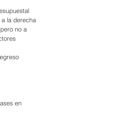
resupuestal 
 a la derecha 
 pero no a 
ctores 
regreso 
lases en 