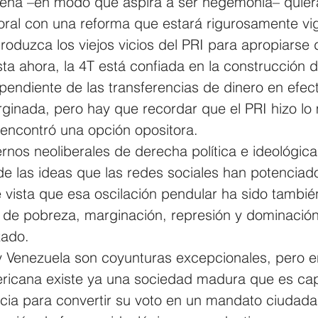
na –en modo que aspira a ser hegemonía– quiera
toral con una reforma que estará rigurosamente vig
oduzca los viejos vicios del PRI para apropiarse 
ta ahora, la 4T está confiada en la construcción 
ependiente de las transferencias de dinero en efect
ginada, pero hay que recordar que el PRI hizo lo
 encontró una opción opositora.
rnos neoliberales de derecha política e ideológica
 de las ideas que las redes sociales han potenciad
 vista que esa oscilación pendular ha sido tambié
 de pobreza, marginación, represión y dominación 
zado.
 Venezuela son coyunturas excepcionales, pero en
mericana existe ya una sociedad madura que es ca
ncia para convertir su voto en un mandato ciudad