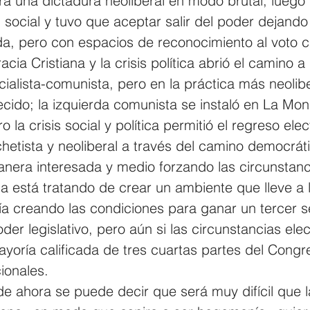
a una dictadura neoliberal en modo brutal; luego
 social y tuvo que aceptar salir del poder dejando
da, pero con espacios de reconocimiento al voto 
cia Cristiana y la crisis política abrió el camino a
ialista-comunista, pero en la práctica más neolib
ecido; la izquierda comunista se instaló en La Mo
a crisis social y política permitió el regreso elect
hetista y neoliberal a través del camino democrát
nera interesada y medio forzando las circunstanci
 está tratando de crear un ambiente que lleve a 
ía creando las condiciones para ganar un tercer s
der legislativo, pero aún si las circunstancias elec
yoría calificada de tres cuartas partes del Congr
ionales.
 ahora se puede decir que será muy difícil que la