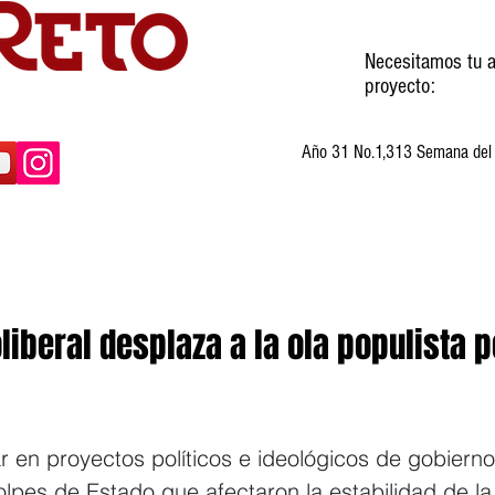
Necesitamos tu a
proyecto:
Año 31 No.1,313 Semana del 3
ltura
Invitados
Cartones
Humor
oliberal desplaza a la ola populista p
r en proyectos políticos e ideológicos de gobiern
golpes de Estado que afectaron la estabilidad de la