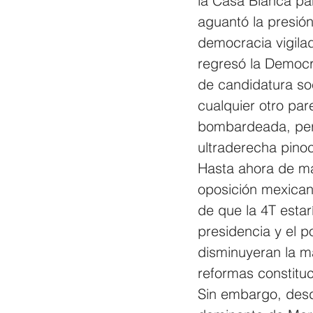
la Casa Blanca par
aguantó la presión
democracia vigila
regresó la Democra
de candidatura soc
cualquier otro par
bombardeada, pero l
ultraderecha pinoc
Hasta ahora de ma
oposición mexicana
de que la 4T estar
presidencia y el po
disminuyeran la ma
reformas constituc
Sin embargo, desde