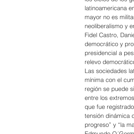
latinoamericana en
mayor no es militar
neoliberalismo y e
Fidel Castro, Dan
democrático y pro
presidencial a pes
relevo democrático
Las sociedades la
mínima con el cump
región se puede si
entre los extremos
que fue registrad
tensión dinámica c
progreso” y “la ma
Edmundo O´Gorman 