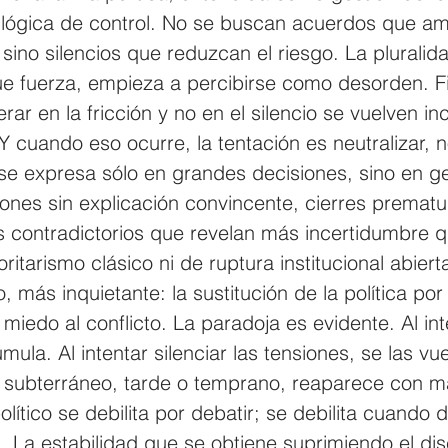
 lógica de control. No se buscan acuerdos que amp
ino silencios que reduzcan el riesgo. La pluralid
e fuerza, empieza a percibirse como desorden. F
ar en la fricción y no en el silencio se vuelven i
Y cuando eso ocurre, la tentación es neutralizar, n
se expresa sólo en grandes decisiones, sino en g
ones sin explicación convincente, cierres prematu
 contradictorios que revelan más incertidumbre q
ritarismo clásico ni de ruptura institucional abiert
o, más inquietante: la sustitución de la política por 
miedo al conflicto. La paradoja es evidente. Al inte
umula. Al intentar silenciar las tensiones, se las vu
o subterráneo, tarde o temprano, reaparece con m
lítico se debilita por debatir; se debilita cuando 
 La estabilidad que se obtiene suprimiendo el di