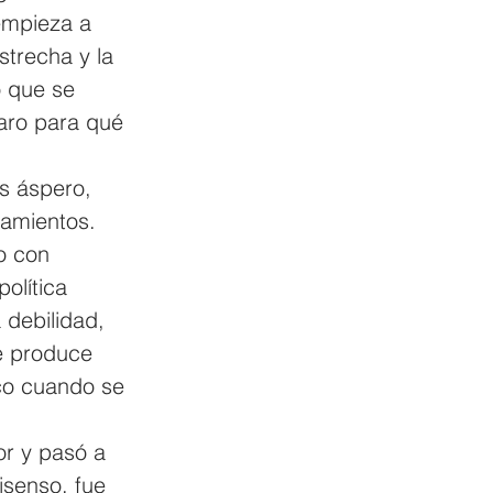
 empieza a 
strecha y la 
o que se 
laro para qué 
s áspero, 
amientos. 
o con 
olítica 
 debilidad, 
e produce 
co cuando se 
or y pasó a 
isenso, fue 