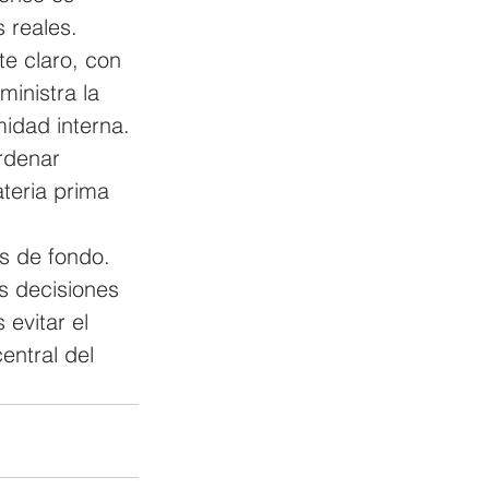
 reales. 
e claro, con 
inistra la 
midad interna. 
rdenar 
teria prima 
es de fondo. 
s decisiones 
evitar el 
entral del 