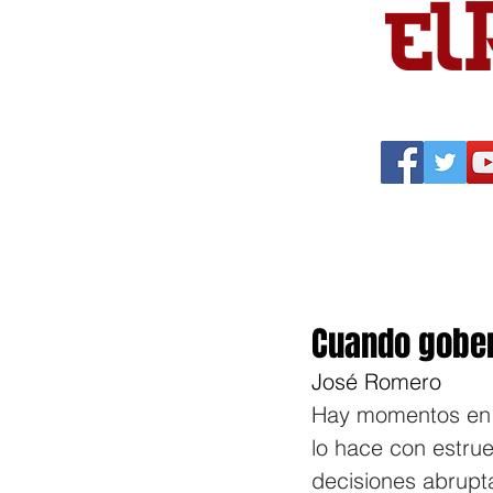
Portada
Política
Cu
Cuando gober
José Romero
Hay momentos en l
lo hace con estrue
decisiones abrupt