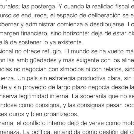
cturales; las posterga. Y cuando la realidad fiscal
urso se endurece, el espacio de deliberación se e
obernar y administrar comienza a desdibujarse. L
margen financiero, sino horizonte: deja de estar c
llá de sostener lo ya existente. 
cional no ofrece refugio. El mundo se ha vuelto má
on las ambigüedades y más exigente con los aline
cias no negocian con símbolos ni con relatos, sin
erza. Un país sin estrategia productiva clara, sin p
ente y sin proyecto de largo plazo negocia desde la
nserva legitimidad interna. La soberanía que no s
ándose como consigna, y las consignas pesan po
ses duros y bien organizados. 
ama, el conflicto interno dejó de verse como mot
enaza. La política, entendida como gestión del d