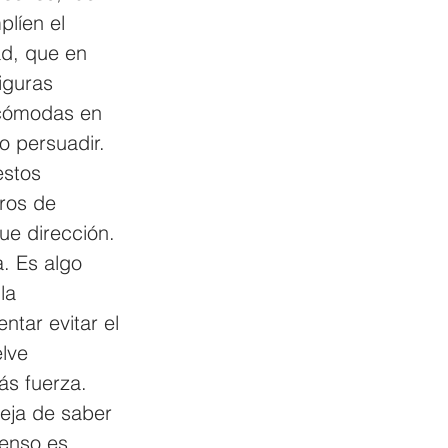
líen el 
ad, que en 
iguras 
ncómodas en 
o persuadir. 
estos 
ros de 
ue dirección. 
a. Es algo 
la 
ntar evitar el 
elve 
ás fuerza. 
deja de saber 
senso es 