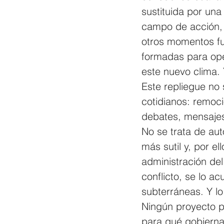
sustituida por una
campo de acción, s
otros momentos fu
formadas para oper
este nuevo clima. 
Este repliegue no 
cotidianos: remoci
debates, mensajes
No se trata de auto
más sutil y, por ell
administración del 
conflicto, se lo ac
subterráneas. Y l
Ningún proyecto po
para qué gobierna.