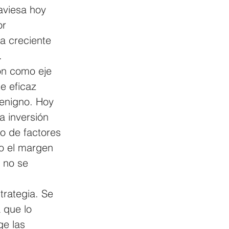
aviesa hoy 
r 
a creciente 
. 
ón como eje 
e eficaz 
benigno. Hoy 
a inversión 
o de factores 
o el margen 
 no se 
trategia. Se 
 que lo 
ge las 