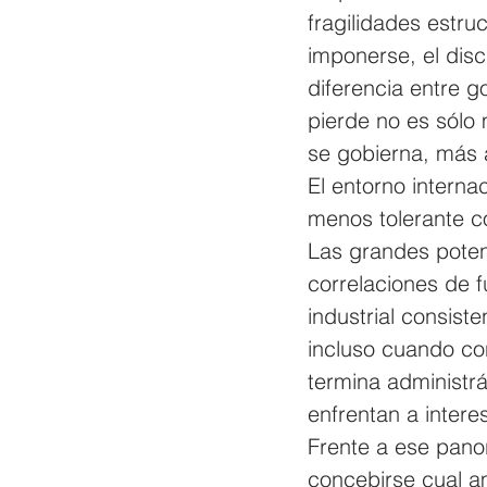
fragilidades estru
imponerse, el disc
diferencia entre g
pierde no es sólo 
se gobierna, más a
El entorno interna
menos tolerante c
Las grandes poten
correlaciones de fu
industrial consist
incluso cuando co
termina administr
enfrentan a intere
Frente a ese panor
concebirse cual am