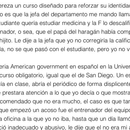
reza un curso diseñado para reforzar su identidad
aso es que la jefa del departamento me mando llam
udiante quería estudiar medicina y la F lo descali
nador, o sea, que el papá del haragán había comp
jito. Le dije a la jefa que yo no corregiría la califi
lla, no se que pasó con el estudiante, pero yo no vo
teria American government en español en la Unive
curso obligatorio, igual que el de San Diego. Un es
ía en clase, abría el periódico de forma displicent
 prestara atención a lo que yo decía o que mostr
 recomendado que no era mucho, el caso es que ta
l que empezó un acoso fue el entrenador del equip
la oficina a la que yo no iba, hasta que un día llam
ió inadecuado y abusivo, le dije que el no era mi