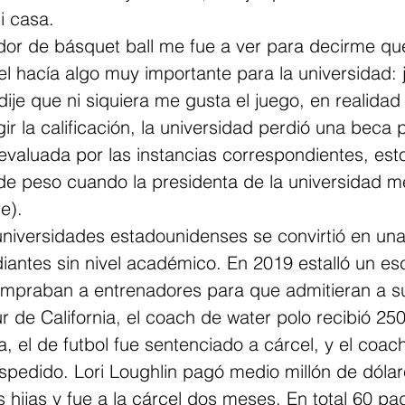
i casa. 
dor de básquet ball me fue a ver para decirme qu
l hacía algo muy importante para la universidad: 
 dije que ni siquiera me gusta el juego, en realidad
r la calificación, la universidad perdió una beca p
evaluada por las instancias correspondientes, est
 de peso cuando la presidenta de la universidad m
e). 
universidades estadounidenses se convirtió en una
iantes sin nivel académico. En 2019 estalló un es
ompraban a entrenadores para que admitieran a sus
r de California, el coach de water polo recibió 25
ta, el de futbol fue sentenciado a cárcel, y el coa
spedido. Lori Loughlin pagó medio millón de dóla
s hijas y fue a la cárcel dos meses. En total 60 pa