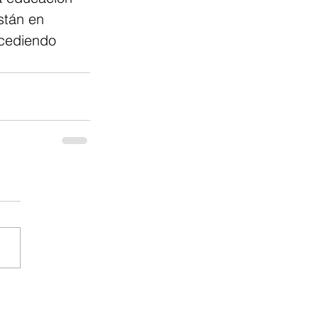
stán en 
ucediendo 