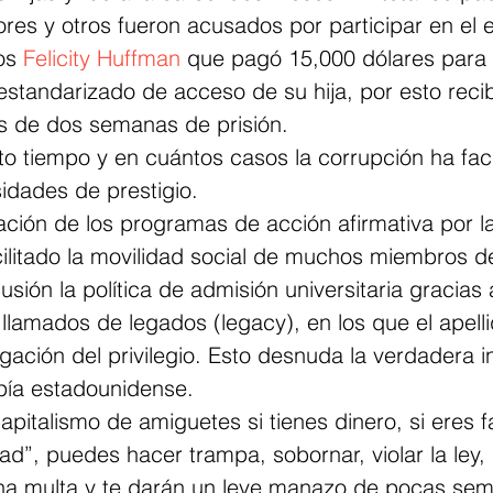
res y otros fueron acusados por participar en el
os 
Felicity Huffman
 que pagó 15,000 dólares para 
estandarizado de acceso de su hija, por esto recib
 de dos semanas de prisión. 
 tiempo y en cuántos casos la corrupción ha facil
idades de prestigio. 
lación de los programas de acción afirmativa por 
ilitado la movilidad social de muchos miembros de
usión la política de admisión universitaria gracias 
llamados de legados (legacy), en los que el apelli
gación del privilegio. Esto desnuda la verdadera i
opía estadounidense. 
capitalismo de amiguetes si tienes dinero, si eres f
ad”, puedes hacer trampa, sobornar, violar la ley, 
na multa y te darán un leve manazo de pocas se