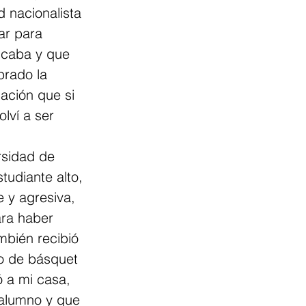
 nacionalista 
ar para 
ficaba y que 
rado la 
cación que si 
lví a ser 
rsidad de 
tudiante alto, 
e y agresiva, 
ara haber 
mbién recibió 
o de básquet 
ó a mi casa, 
 alumno y que 