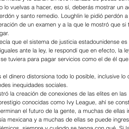
o lo vuelvas a hacer, eso sí, deberás mostrar un a
erdón y santo remedio. Loughlin le pidió perdón a l
eración de un examen y a la que le mostró que si 
gar. 
ía que el sistema de justicia estadounidense es
guales ante la ley, le respondí que en efecto, la le
se tuviera para pagar servicios como el de él que
el dinero distorsiona todo lo posible, inclusive lo
ndes inequidades sociales. 
tró la creación de conexiones de las elites en las 
prestigio conocidas como Ivy League, ahí se cons
erminan el futuro de la gente, a muchas de ellas i
esía mexicana y a muchas de ellas se puede ingres
émicos, siempre y cuándo se tenga con qué. Si l