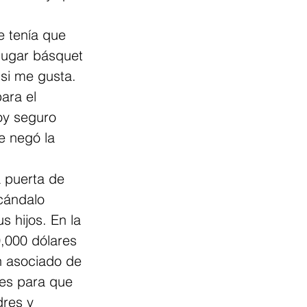
e tenía que 
jugar básquet 
 si me gusta. 
ara el 
oy seguro 
e negó la 
 puerta de 
cándalo 
 hijos. En la 
0,000 dólares 
ch asociado de 
res para que 
dres y 