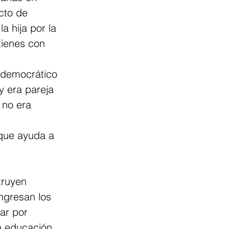
cto de 
a hija por la 
tienes con 
 democrático 
y era pareja 
 no era 
 que ayuda a 
truyen 
ngresan los 
ar por 
a educación 