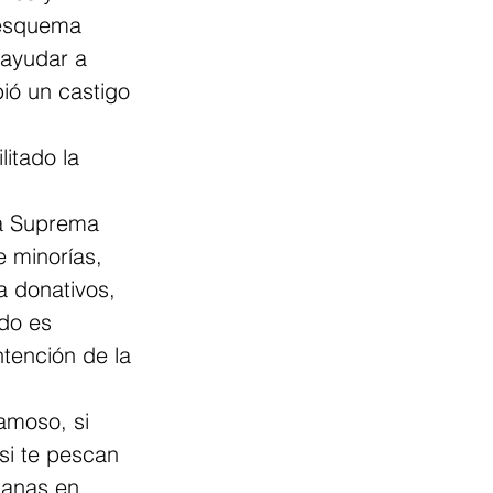
 esquema 
ayudar a 
ió un castigo 
itado la 
la Suprema 
 minorías, 
a donativos, 
do es 
ntención de la 
amoso, si 
si te pescan 
manas en 