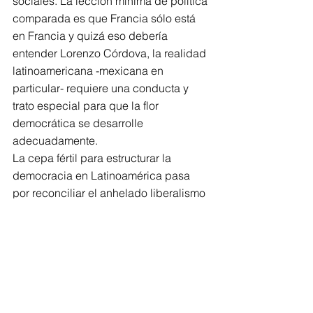
sociales. La lección mínima de política 
comparada es que Francia sólo está 
en Francia y quizá eso debería 
entender Lorenzo Córdova, la realidad 
latinoamericana -mexicana en 
particular- requiere una conducta y 
trato especial para que la flor 
democrática se desarrolle 
adecuadamente.
La cepa fértil para estructurar la 
democracia en Latinoamérica pasa 
por reconciliar el anhelado liberalismo 
con nuestras tradiciones 
corporativistas, populistas y 
caudillescas. De la misma manera, el 
sortilegio geopolítico del imperialismo 
norteamericano tiene que ser 
evidenciado; México será una 