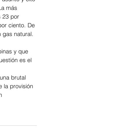
 La más 
s 23 por 
por ciento. De 
 gas natural. 
binas y que 
estión es el 
una brutal 
e la provisión 
n 