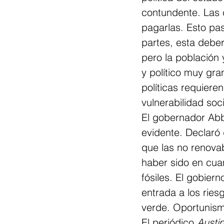
contundente. Las d
pagarlas. Esto pas
partes, esta debe
pero la población
y político muy gr
políticas requiere
vulnerabilidad soc
El gobernador Abb
evidente. Declaró 
que las no renova
haber sido en cuan
fósiles. El gobier
entrada a los ries
verde. Oportunismo
El periódico 
Austi