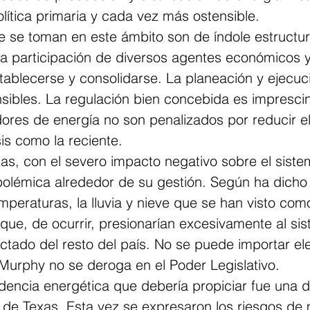
lítica primaria y cada vez más ostensible.
 se toman en este ámbito son de índole estructura
a participación de diversos agentes económicos y 
tablecerse y consolidarse. La planeación y ejecuc
sibles. La regulación bien concebida es imprescin
ores de energía no son penalizados por reducir e
sis como la reciente.
as, con el severo impacto negativo sobre el sistem
olémica alrededor de su gestión. Según ha dicho e
emperaturas, la lluvia y nieve que se han visto co
ue, de ocurrir, presionarían excesivamente al si
ctado del resto del país. No se puede importar ele
 Murphy no se deroga en el Poder Legislativo.
dencia energética que debería propiciar fue una d
o de Texas. Esta vez se expresaron los riesgos de