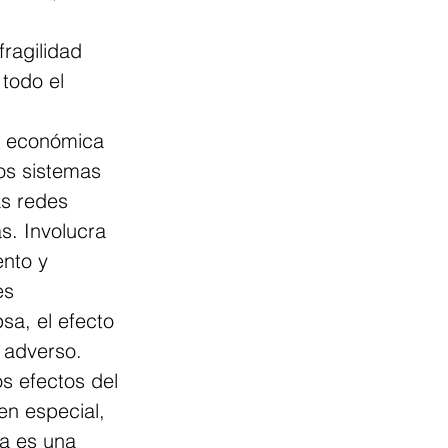
fragilidad 
todo el 
ra económica 
os sistemas 
as redes 
as. Involucra 
nto y 
es 
sa, el efecto 
 adverso.
s efectos del 
en especial, 
ta es una 