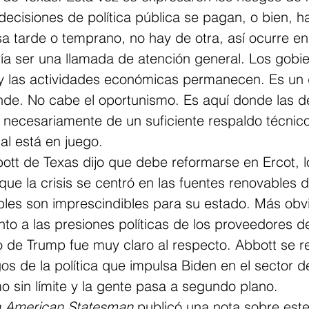
ecisiones de política pública se pagan, o bien, h
a tarde o temprano, no hay de otra, así ocurre en
ría ser una llamada de atención general. Los gobi
 y las actividades económicas permanecen. Es un d
ande. No cabe el oportunismo. Es aquí donde las d
n necesariamente de un suficiente respaldo técnico
ial está en juego.
ott de Texas dijo que debe reformarse en Ercot, l
que la crisis se centró en las fuentes renovables d
bles son imprescindibles para su estado. Más obv
to a las presiones políticas de los proveedores d
no de Trump fue muy claro al respecto. Abbott se re
gos de la política que impulsa Biden en el sector d
 sin límite y la gente pasa a segundo plano.
n American Statesman
 publicó una nota sobre este