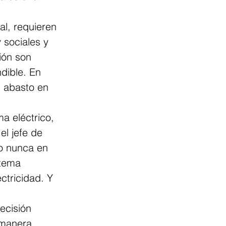
l, requieren 
sociales y 
ión son 
dible. En 
l abasto en 
a eléctrico, 
l jefe de 
mo nunca en 
stema 
ctricidad. Y 
ecisión 
 manera 