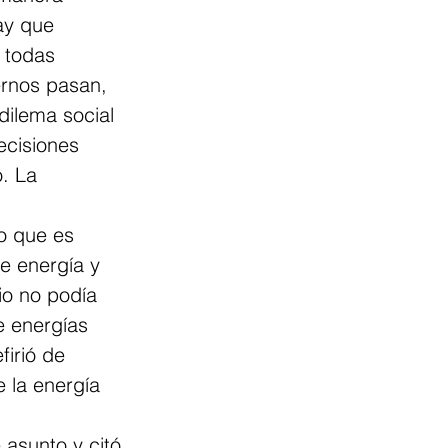
ay que 
 todas 
ernos pasan, 
ilema social 
ecisiones 
. La 
o que es 
e energía y 
io no podía 
e energías 
firió de 
e la energía 
 asunto y citó 