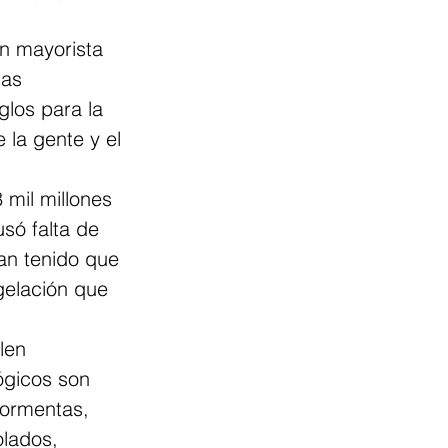
n mayorista 
las 
glos para la 
 la gente y el 
mil millones 
só falta de 
an tenido que 
gelación que 
len 
ógicos son 
tormentas, 
olados, 