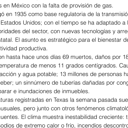
 en México con la falta de provisión de gas.
ó en 1935 como base regulatoria de la transmisió
 Estados Unidos; con el tiempo se ha adaptado a 
ridades del sector, con nuevas tecnologías y arre
tatal. El asunto es estratégico para el bienestar de
ctividad productiva.
on hasta hace unos días 69 muertos, daños por 18 
temperatura de menos 11 grados centígrados. Cau
facción y agua potable; 13 millones de personas h
beber; un sinnúmero de tuberías dañadas por con
arar e inundaciones de inmuebles.
turas registradas en Texas la semana pasada sue
nusuales, pero junto con otros fenómenos climatol
entes. El clima muestra inestabilidad creciente: 
odios de extremo calor o frío, incendios descontr