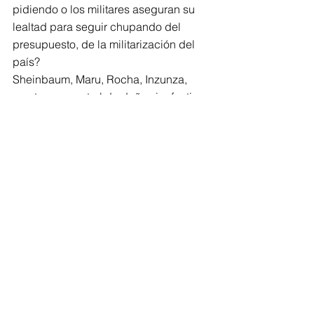
pidiendo o los militares aseguran su 
lealtad para seguir chupando del 
presupuesto, de la militarización del 
país?
Sheinbaum, Maru, Rocha, Inzunza, 
montan un control de daños inefectivo, 
que parece que hasta daña más que 
lo que trataba de contener.
@shmil50
Comments