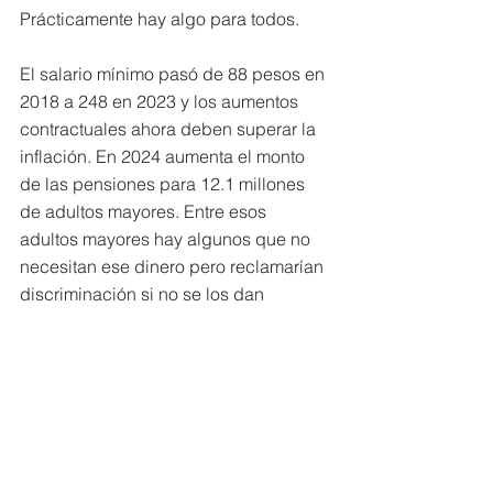
Prácticamente hay algo para todos.
El salario mínimo pasó de 88 pesos en 
2018 a 248 en 2023 y los aumentos 
contractuales ahora deben superar la 
inflación. En 2024 aumenta el monto 
de las pensiones para 12.1 millones 
de adultos mayores. Entre esos 
adultos mayores hay algunos que no 
necesitan ese dinero pero reclamarían 
discriminación si no se los dan
A eso se refiere Claudia Sheinbaum 
cuando dice que la economía se riega 
desde abajo, en contra de la noción 
de subsidios para empresarios.
Este tipo de política es lo que se 