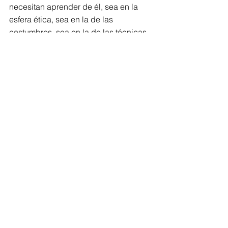
necesitan aprender de él, sea en la 
esfera ética, sea en la de las 
costumbres, sea en la de las técnicas 
de supervivencia.”(De senectute, 
Taurus, 1997).
Comments
Write a comment...
Compartir