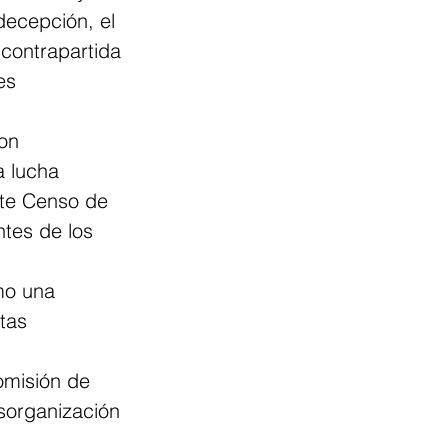
decepción, el 
 contrapartida 
es 
on 
a lucha 
nte Censo de 
ntes de los 
mo una 
tas 
omisión de 
sorganización 