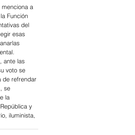
e menciona a 
 la Función 
tativas del 
egir esas 
anarlas 
ental.
 ante las 
u voto se 
a de refrendar 
, se 
e la 
 República y 
o, iluminista, 
.