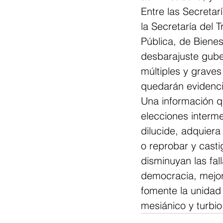
Entre las Secretar
la Secretaría del 
Pública, de Biene
desbarajuste guber
múltiples y graves
quedarán evidenci
Una información q
elecciones interm
dilucide, adquiera
o reprobar y casti
disminuyan las fall
democracia, mejor
fomente la unidad n
mesiánico y turbi