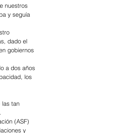
de nuestros 
ba y seguía 
stro 
s, dado el 
en gobiernos 
o a dos años 
pacidad, los 
 
las tan 
.
ación (ASF) 
iaciones y 