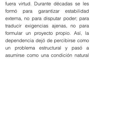
fuera virtud. Durante décadas se les 
formó para garantizar estabilidad 
externa, no para disputar poder; para 
traducir exigencias ajenas, no para 
formular un proyecto propio. Así, la 
dependencia dejó de percibirse como 
un problema estructural y pasó a 
asumirse como una condición natural 
del orden. Cuando las élites renuncian 
a imaginar alternativas, el país 
renuncia a decidir. Y cuando la 
academia abdica de su función crítica 
para resguardarse en una neutralidad 
funcional al 
statu quo
, la hegemonía 
deja de imponerse desde fuera y se 
reproduce desde dentro. Ningún 
proceso democrático puede 
sostenerse sobre esta renuncia 