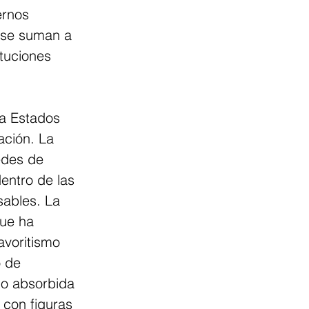
ernos 
 se suman a 
tuciones 
 a Estados 
ación. La 
edes de 
entro de las 
sables. La 
ue ha 
avoritismo 
 de 
do absorbida 
 con figuras 