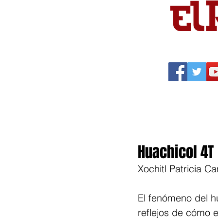
Portada
Política
Cu
Huachicol 4T
Xochitl Patricia 
El fenómeno del hu
reflejos de cómo 