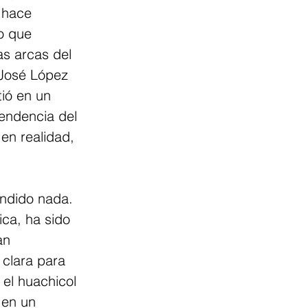
 hace 
o que 
as arcas del 
 José López 
tió en un 
endencia del 
en realidad, 
endido nada. 
ca, ha sido 
an 
 clara para 
el huachicol 
 en un 