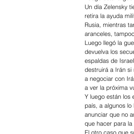
Un día Zelensky ti
retira la ayuda mil
Rusia, mientras ta
aranceles, tampoc
Luego llegó la gue
devuelva los secu
espaldas de Israe
destruirá a Irán s
a negociar con Irá
a ver la próxima v
Y luego están los 
país, a algunos lo
anunciar que no a
que hacer para la 
El otro caso que s