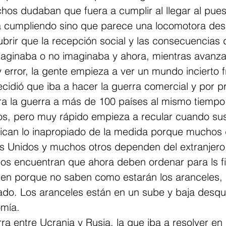
os dudaban que fuera a cumplir al llegar al pues
á cumpliendo sino que parece una locomotora de
brir que la recepción social y las consecuencias 
maginaba o no imaginaba y ahora, mientras avanza
y error, la gente empieza a ver un mundo incierto fr
cidió que iba a hacer la guerra comercial y por p
lara la guerra a más de 100 países al mismo tiempo
os, pero muy rápido empieza a recular cuando sus
dican lo inapropiado de la medida porque muchos d
s Unidos y muchos otros dependen del extranjero
os encuentran que ahora deben ordenar para ls fie
cen porque no saben como estarán los aranceles
ado. Los aranceles están en un sube y baja desqui
omía.
ra entre Ucrania y Rusia, la que iba a resolver en