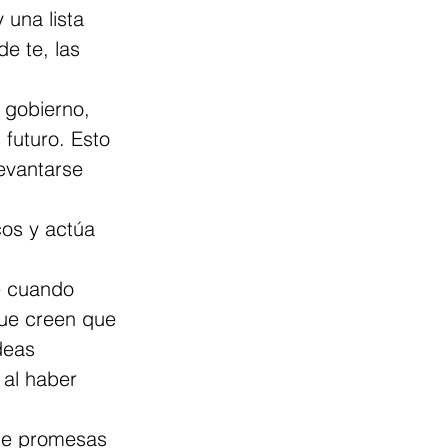
 una lista 
e te, las 
 gobierno, 
futuro. Esto 
evantarse 
cos y actúa 
e cuando 
ue creen que 
deas 
 al haber 
 de promesas 