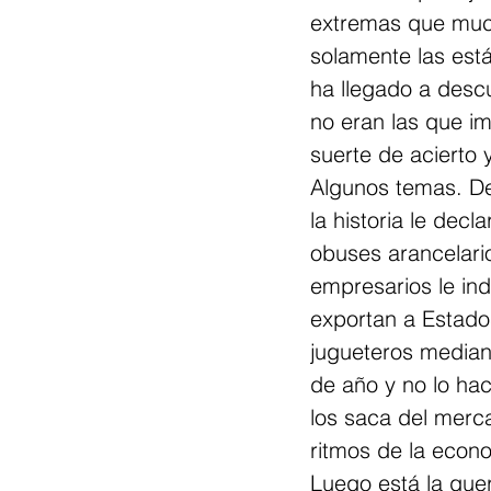
extremas que much
solamente las est
ha llegado a descu
no eran las que i
suerte de acierto 
Algunos temas. De
la historia le dec
obuses arancelari
empresarios le in
exportan a Estado
jugueteros median
de año y no lo ha
los saca del merc
ritmos de la econ
Luego está la guer