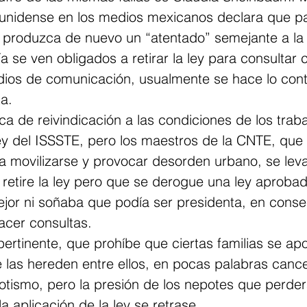
ounidense en los medios mexicanos declara que pa
e produzca de nuevo un “atentado” semejante a la
ía se ven obligados a retirar la ley para consultar 
ios de comunicación, usualmente se hace lo contr
a.
ica de reivindicación a las condiciones de los trab
ey del ISSSTE, pero los maestros de la CNTE, que 
 movilizarse y provocar desorden urbano, se leva
etire la ley pero que se derogue una ley aproba
jor ni soñaba que podía ser presidenta, en conse
hacer consultas.
pertinente, que prohíbe que ciertas familias se ap
 las hereden entre ellos, en pocas palabras cance
otismo, pero la presión de los nepotes que perder
a aplicación de la ley se retrase.