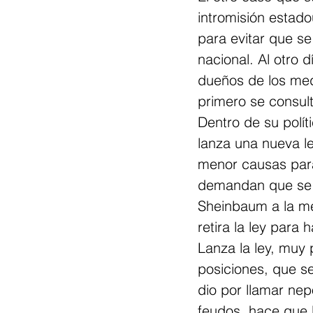
intromisión estad
para evitar que s
nacional. Al otro d
dueños de los med
primero se consult
Dentro de su polít
lanza una nueva l
menor causas para
demandan que se r
Sheinbaum a la me
retira la ley para 
Lanza la ley, muy 
posiciones, que se
dio por llamar nep
feudos, hace que l