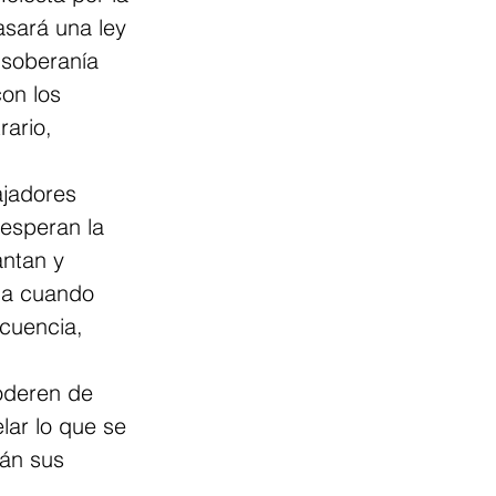
sará una ley 
 soberanía 
con los 
ario, 
ajadores 
esperan la 
ntan y 
da cuando 
cuencia, 
oderen de 
lar lo que se 
án sus 