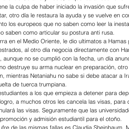
ene la culpa de haber iniciado la invasión que sufre
itar, otro día le restaura la ayuda y se vuelve en co
nto los europeos que no saben como leer la inestab
o saben como articular su postura anti rusa.
rra en el Medio Oriente, le dio ultimatos a Hamas
estrados, al otro día negocia directamente con H
l, aunque no se cumplió con la fecha, un día anun
i no destruye su arma nuclear en preparación, otro 
n, mientras Netaniahu no sabe si debe atacar a Ir
uelta de tuerca trumpiana.
estudiantes a los que empieza a detener para depo
 logro, a muchos otros les cancela las visas, para d
nulará las visas. Seguramente que las universida
promoción y admisión estudiantil para el otoño.
ufre de las mismas fallas es Claudia Sheinbaum. M