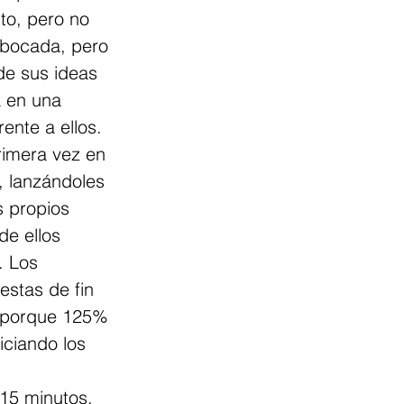
to, pero no 
sbocada, pero 
de sus ideas 
 en una 
ente a ellos.
rimera vez en 
, lanzándoles 
 propios 
e ellos 
. Los 
stas de fin 
, porque 125% 
ciando los 
 15 minutos. 