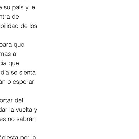
 su país y le 
ntra de 
ilidad de los 
 para que 
amas a 
cia que 
día se sienta 
án o esperar 
rtar del 
ar la vuelta y 
des no sabrán 
olesta por la 