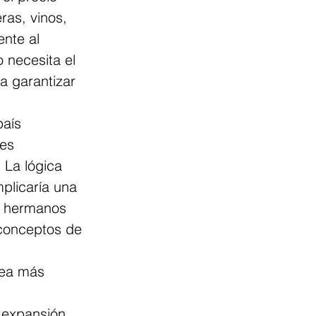
ras, vinos, 
nte al 
 necesita el 
a garantizar 
aís 
es 
 La lógica 
plicaría una 
us hermanos 
 conceptos de 
 
sea más 
 expansión 