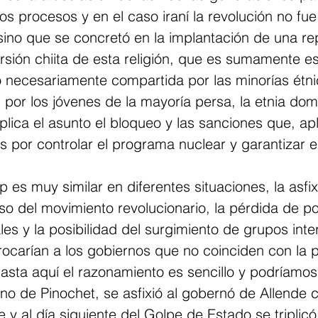
los procesos y en el caso iraní la revolución no fue
 sino que se concretó en la implantación de una re
ersión chiita de esta religión, que es sumamente est
 necesariamente compartida por las minorías étni
 por los jóvenes de la mayoría persa, la etnia dom
ica el asunto el bloqueo y las sanciones que, apl
por controlar el programa nuclear y garantizar el
 es muy similar en diferentes situaciones, la asfi
aso del movimiento revolucionario, la pérdida de p
ales y la posibilidad del surgimiento de grupos inte
ocarían a los gobiernos que no coinciden con la po
sta aquí el razonamiento es sencillo y podríamos s
no de Pinochet, se asfixió al gobernó de Allende 
 y al día siguiente del Golpe de Estado se triplicó 