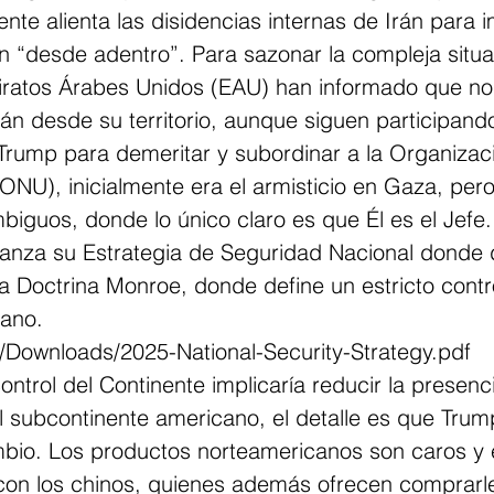
nte alienta las disidencias internas de Irán para 
 “desde adentro”. Para sazonar la compleja situa
iratos Árabes Unidos (EAU) han informado que no 
án desde su territorio, aunque siguen participando
Trump para demeritar y subordinar a la Organizaci
NU), inicialmente era el armisticio en Gaza, pero
iguos, donde lo único claro es que Él es el Jefe.
anza su Estrategia de Seguridad Nacional donde 
a Doctrina Monroe, donde define un estricto contro
cano.
lio/Downloads/2025-National-Security-Strategy.pdf
ontrol del Continente implicaría reducir la presenc
 subcontinente americano, el detalle es que Trump
bio. Los productos norteamericanos son caros y 
con los chinos, quienes además ofrecen comprar