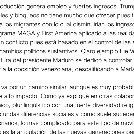
oducción genera empleo y fuertes ingresos. Tru
eles y bloqueos no tiene mucho que ofrecer pues 
 los migrantes con lo cual disminuirían los ingres
ograma MAGA y First America aplicado a las realid
n conflicto pues está basado en el control de las e
ambios políticos sustantivos. Claro ejemplo fue V
tura del presidente Maduro se dedicó a controlar
r a la oposición venezolana, descalificando a Marí
n va por un camino similar, aunque es muy probabl
e alto impacto. Como ya expliqué en otras colabor
ico, plurilingüístico con una fuerte diversidad relig
ofundas diferencias sociales y como suele suceder
onarios, lo más complicado para este tipo de movi
es es la articulación de las nuevas generaciones pa