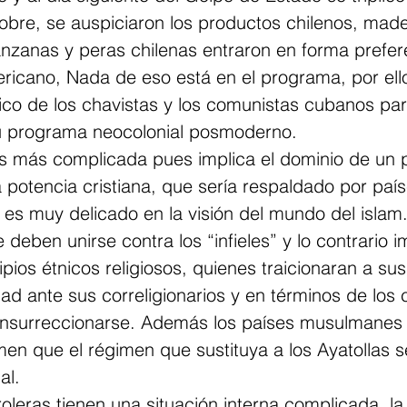
cobre, se auspiciaron los productos chilenos, made
zanas y peras chilenas entraron en forma prefere
icano, Nada de eso está en el programa, por ello
ítico de los chavistas y los comunistas cubanos par
su programa neocolonial posmoderno.
es más complicada pues implica el dominio de un p
potencia cristiana, que sería respaldado por país
es muy delicado en la visión del mundo del islam.
eben unirse contra los “infieles” y lo contrario im
ncipios étnicos religiosos, quienes traicionaran a s
dad ante sus correligionarios y en términos de los
 insurreccionarse. Además los países musulmanes
en que el régimen que sustituya a los Ayatollas 
al.
oleras tienen una situación interna complicada, la