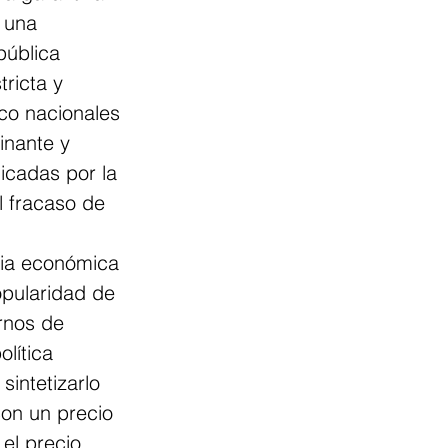
 una 
pública 
ricta y 
co nacionales 
inante y 
icadas por la 
 fracaso de 
xia económica 
opularidad de 
rnos de 
lítica 
intetizarlo 
con un precio 
el precio 