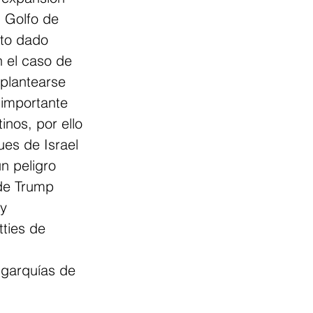
 Golfo de 
to dado 
 el caso de 
plantearse 
importante 
inos, por ello 
es de Israel 
n peligro 
de Trump 
y 
ties de 
igarquías de 