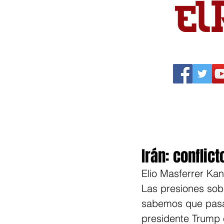
Portada
Política
Cu
Irán: conflic
Elio Masferrer Kan
Las presiones sobr
sabemos que pasar
presidente Trump e