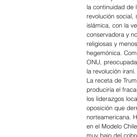
la continuidad de 
revolución social,
islámica, con la v
conservadora y no
religiosas y menos
hegemónica. Compl
ONU, preocupadas 
la revolución iraní.
La receta de Trump
produciría el frac
los liderazgos loc
oposición que derr
norteamericana. Ha
en el Modelo Chile
muy bajo del cobre