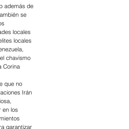
mp además de 
también se 
os 
ades locales 
lites locales 
enezuela, 
 el chavismo 
a Corina 
e que no 
aciones Irán 
iosa, 
 en los 
mientos 
ra garantizar 