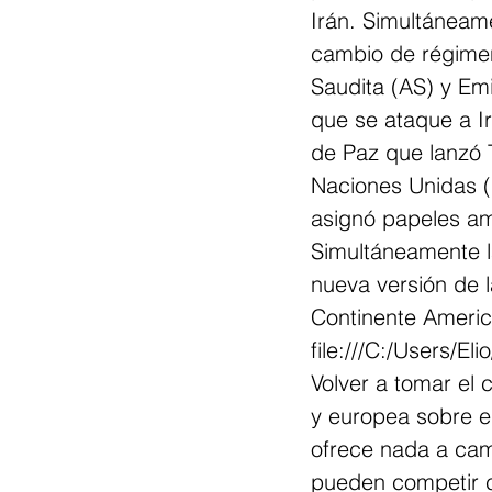
Irán. Simultáneame
cambio de régimen
Saudita (AS) y Em
que se ataque a Ir
de Paz que lanzó 
Naciones Unidas (O
asignó papeles amb
Simultáneamente l
nueva versión de l
Continente Ameri
file:///C:/Users/E
Volver a tomar el c
y europea sobre el
ofrece nada a cam
pueden competir 