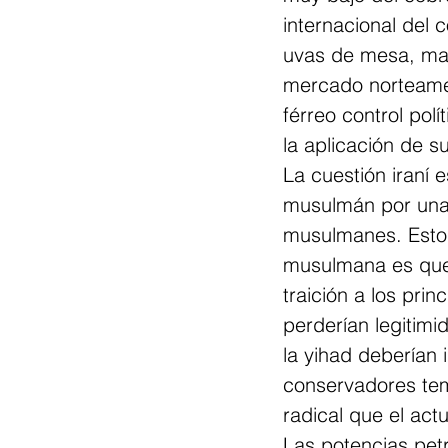
internacional del 
uvas de mesa, man
mercado norteamer
férreo control pol
la aplicación de 
La cuestión iraní 
musulmán por una 
musulmanes. Esto 
musulmana es que d
traición a los pri
perderían legitimi
la yihad deberían
conservadores tem
radical que el actu
Las potencias petr