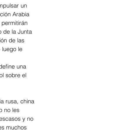
impulsar un 
ción Arabia 
permitirán 
 de la Junta 
ón de las 
 luego le 
 
define una 
l sobre el 
ia rusa, china 
 no les 
escasos y no 
les muchos 