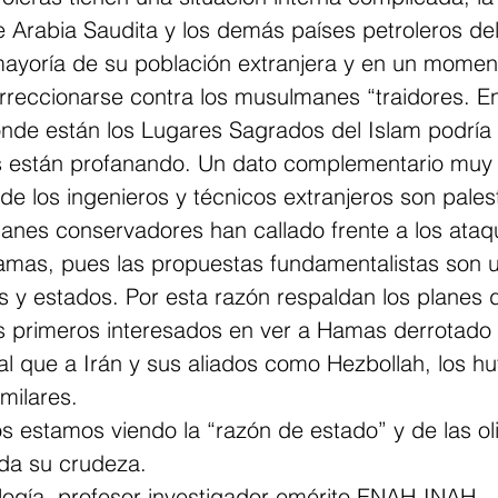
 Arabia Saudita y los demás países petroleros del
mayoría de su población extranjera y en un momen
rreccionarse contra los musulmanes “traidores. En
onde están los Lugares Sagrados del Islam podría 
os están profanando. Un dato complementario muy 
de los ingenieros y técnicos extranjeros son palest
anes conservadores han callado frente a los ataqu
mas, pues las propuestas fundamentalistas son u
s y estados. Por esta razón respaldan los planes 
s primeros interesados en ver a Hamas derrotado 
l que a Irán y sus aliados como Hezbollah, los hut
milares.
 estamos viendo la “razón de estado” y de las ol
da su crudeza.
logía, profesor investigador emérito ENAH-INAH