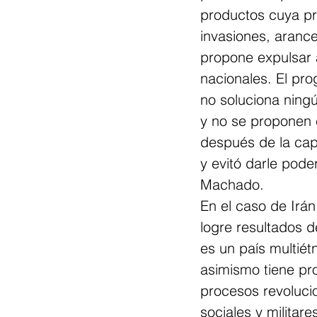
productos cuya pr
invasiones, aranc
propone expulsar a
nacionales. El pr
no soluciona ningú
y no se proponen c
después de la cap
y evitó darle pode
Machado.
En el caso de Irá
logre resultados d
es un país multiétn
asimismo tiene pr
procesos revoluci
sociales y militar