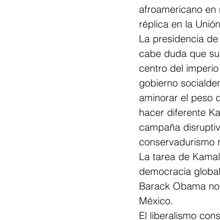
afroamericano en 
réplica en la Unió
La presidencia d
cabe duda que su i
centro del imperi
gobierno socialde
aminorar el peso 
hacer diferente K
campaña disruptiva
conservadurismo r
La tarea de Kamala 
democracia global
Barack Obama no p
México.  
El liberalismo cons