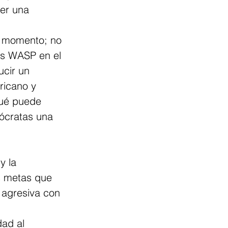
er una 
 momento; no 
os WASP en el 
cir un 
ricano y 
Qué puede 
ócratas una 
y la 
s metas que 
agresiva con 
dad al 