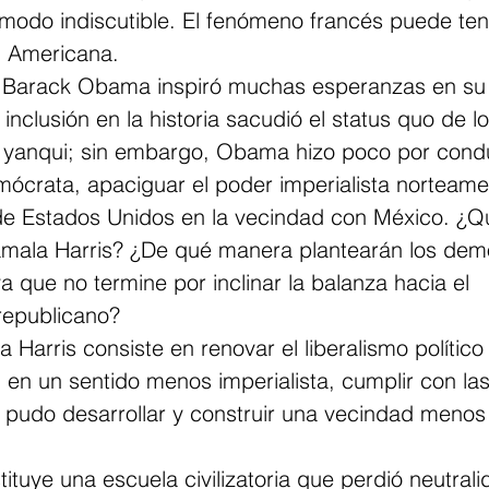
modo indiscutible. El fenómeno francés puede ten
n Americana.  
e Barack Obama inspiró muchas esperanzas en su
nclusión en la historia sacudió el status quo de l
o yanqui; sin embargo, Obama hizo poco por condu
mócrata, apaciguar el poder imperialista norteame
de Estados Unidos en la vecindad con México. ¿
amala Harris? ¿De qué manera plantearán los dem
 que no termine por inclinar la balanza hacia el 
epublicano?  
Harris consiste en renovar el liberalismo político 
 en un sentido menos imperialista, cumplir con la
udo desarrollar y construir una vecindad menos 
tituye una escuela civilizatoria que perdió neutrali