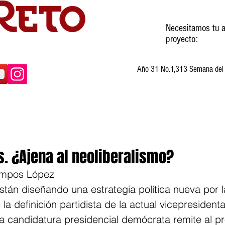
Necesitamos tu a
proyecto:
Año 31 No.1,313 Semana del 3
ltura
Invitados
Cartones
Humor
s. ¿Ajena al neoliberalismo?
Campos López  
tán diseñando una estrategia política nueva por 
 la definición partidista de la actual vicepresidenta
a candidatura presidencial demócrata remite al p