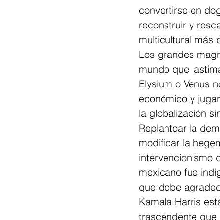
convertirse en do
reconstruir y resc
multicultural más 
Los grandes magna
mundo que lastima
Elysium o Venus no
económico y jugar 
la globalización si
Replantear la demo
modificar la hegem
intervencionismo d
mexicano fue indig
que debe agradecer
Kamala Harris está
trascendente que