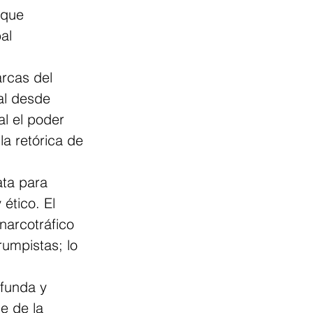
 que 
al 
rcas del 
al desde 
l el poder 
la retórica de 
ata para 
ético. El 
narcotráfico 
rumpistas; lo 
ofunda y 
 de la 