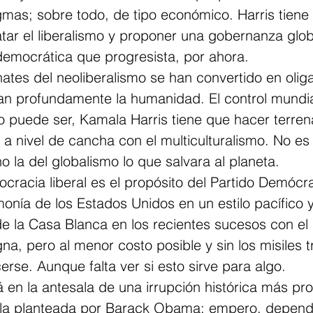
gmas; sobre todo, de tipo económico. Harris tiene
atar el liberalismo y proponer una gobernanza glob
democrática que progresista, por ahora.  
tes del neoliberalismo se han convertido en oliga
n profundamente la humanidad. El control mundi
 puede ser, Kamala Harris tiene que hacer terrena
a nivel de cancha con el multiculturalismo. No es 
no la del globalismo lo que salvara al planeta.  
cracia liberal es el propósito del Partido Demócr
onía de los Estados Unidos en un estilo pacífico y 
e la Casa Blanca en los recientes sucesos con el 
na, pero al menor costo posible y sin los misiles t
se. Aunque falta ver si esto sirve para algo.  
 en la antesala de una irrupción histórica más pr
 la planteada por Barack Obama; empero, depende