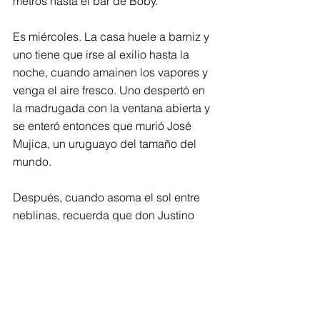
metros hasta el bar de Boby.
Es miércoles. La casa huele a barniz y 
uno tiene que irse al exilio hasta la 
noche, cuando amainen los vapores y 
venga el aire fresco. Uno despertó en 
la madrugada con la ventana abierta y 
se enteró entonces que murió José 
Mujica, un uruguayo del tamaño del 
mundo.
Después, cuando asoma el sol entre 
neblinas, recuerda que don Justino 
Reyes lleva diecisiete años esperando 
que el gobierno de Veracruz, un estado
libre, soberano y deudor, le pague los 
salarios caídos que le debe, y se 
entrega al ejercicio de imaginar que 